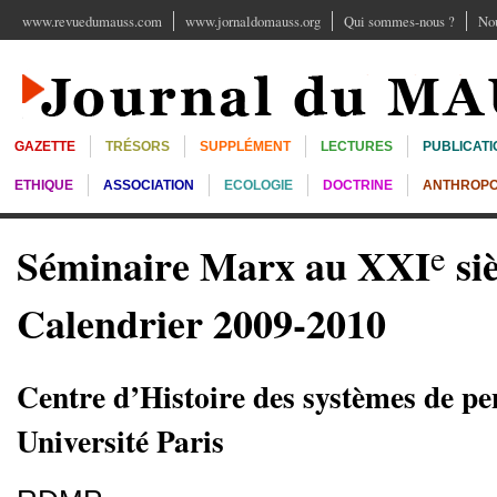
www.revuedumauss.com
www.jornaldomauss.org
Qui sommes-nous ?
Nou
GAZETTE
TRÉSORS
SUPPLÉMENT
LECTURES
PUBLICATI
ETHIQUE
ASSOCIATION
ECOLOGIE
DOCTRINE
ANTHROPO
e
Séminaire Marx au XXI
siè
Calendrier 2009-2010
Centre d’Histoire des systèmes de p
Université Paris