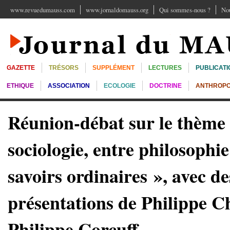
www.revuedumauss.com
www.jornaldomauss.org
Qui sommes-nous ?
Nou
GAZETTE
TRÉSORS
SUPPLÉMENT
LECTURES
PUBLICATI
ETHIQUE
ASSOCIATION
ECOLOGIE
DOCTRINE
ANTHROPO
Réunion-débat sur le thème 
sociologie, entre philosophie
savoirs ordinaires », avec de
présentations de Philippe Ch
Philippe Corcuff