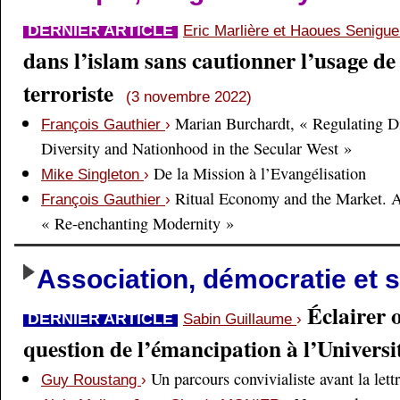
DERNIER ARTICLE
Eric Marlière et Haoues Senigu
dans l’islam sans cautionner l’usage de 
terroriste
(3 novembre 2022)
Marian Burchardt, « Regulating Di
François Gauthier
›
Diversity and Nationhood in the Secular West »
De la Mission à l’Evangélisation
Mike Singleton
›
Ritual Economy and the Market. 
François Gauthier
›
« Re-enchanting Modernity »
Association, démocratie et s
Éclairer 
DERNIER ARTICLE
Sabin Guillaume
›
question de l’émancipation à l’Universi
Un parcours convivialiste avant la lett
Guy Roustang
›