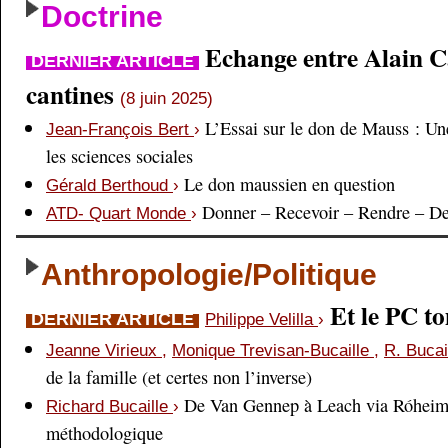
Doctrine
Echange entre Alain Cai
DERNIER ARTICLE
cantines
(8 juin 2025)
L’Essai sur le don de Mauss : Un
Jean-François Bert
›
les sciences sociales
Le don maussien en question
Gérald Berthoud
›
Donner – Recevoir – Rendre – D
ATD- Quart Monde
›
Anthropologie/Politique
Et le PC 
DERNIER ARTICLE
Philippe Velilla
›
Jeanne Virieux
,
Monique Trevisan-Bucaille
,
R. Bucai
de la famille (et certes non l’inverse)
De Van Gennep à Leach via Róheim 
Richard Bucaille
›
méthodologique