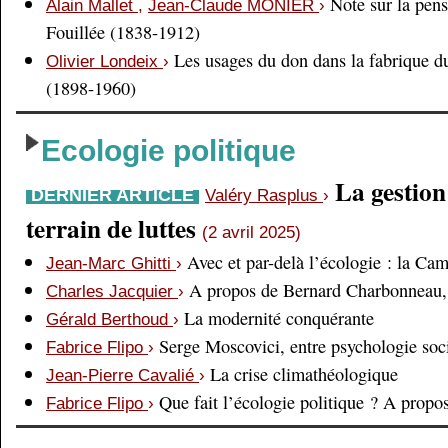
Note sur la pens
Alain Mallet
,
Jean-Claude MONIER
›
Fouillée (1838-1912)
Les usages du don dans la fabrique d
Olivier Londeix
›
(1898-1960)
Ecologie politique
La gestio
DERNIER ARTICLE
Valéry Rasplus
›
terrain de luttes
(2 avril 2025)
Avec et par-delà l’écologie : la Ca
Jean-Marc Ghitti
›
A propos de Bernard Charbonneau, 
Charles Jacquier
›
La modernité conquérante
Gérald Berthoud
›
Serge Moscovici, entre psychologie soci
Fabrice Flipo
›
La crise climathéologique
Jean-Pierre Cavalié
›
Que fait l’écologie politique ? A prop
Fabrice Flipo
›