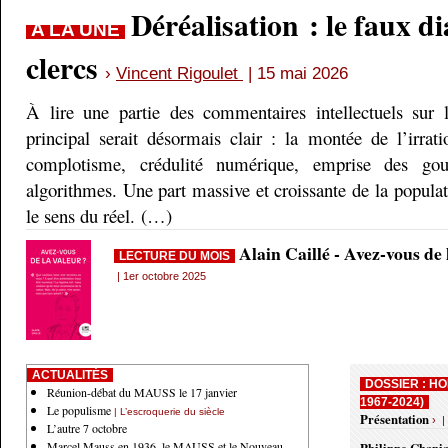
Déréalisation : le faux d
A LA UNE
clercs
›
Vincent Rigoulet
| 15 mai 2026
À lire une partie des commentaires intellectuels sur 
principal serait désormais clair : la montée de l’irrati
complotisme, crédulité numérique, emprise des gou
algorithmes. Une part massive et croissante de la populati
le sens du réel. (…)
Alain Caillé - Avez-vous de
LECTURE DU MOIS
| 1er octobre 2025
ACTUALITÉS
DOSSIER : HO
Réunion-débat du MAUSS le 17 janvier
1967-2024)
Le populisme
| L’escroquerie du siècle
Présentation
› |
L’autre 7 octobre
Marcel Mauss en 1936, le MAUSS et le Nouveau