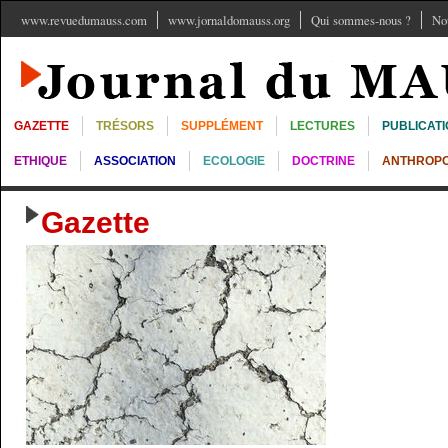
www.revuedumauss.com
www.jornaldomauss.org
Qui sommes-nous ?
No
GAZETTE
TRÉSORS
SUPPLÉMENT
LECTURES
PUBLICAT
ETHIQUE
ASSOCIATION
ECOLOGIE
DOCTRINE
ANTHROPO
Gazette