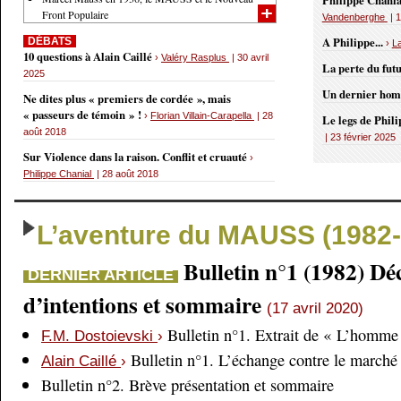
Philippe Chania
Front Populaire
Vandenberghe
| 1
A Philippe...
DÉBATS
›
L
10 questions à Alain Caillé
›
Valéry Rasplus
| 30 avril
La perte du fut
2025
Un dernier ho
Ne dites plus « premiers de cordée », mais
« passeurs de témoin » !
›
Florian Villain-Carapella
| 28
Le legs de Phil
août 2018
| 23 février 2025
Sur Violence dans la raison. Conflit et cruauté
›
Philippe Chanial
| 28 août 2018
L’aventure du MAUSS (1982-
Bulletin n°1 (1982) Dé
DERNIER ARTICLE
d’intentions et sommaire
(17 avril 2020)
Bulletin n°1. Extrait de « L’homme 
F.M. Dostoievski
›
Bulletin n°1. L’échange contre le marché
Alain Caillé
›
Bulletin n°2. Brève présentation et sommaire