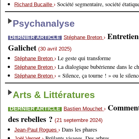
Société segmentaire, société étatiqu
Richard Bucaille
›
Psychanalyse
Entretien
DERNIER ARTICLE
Stéphane Breton
›
Galichet
(30 avril 2025)
Le geste qui transforme
Stéphane Breton
›
La dialogique bubérienne dans le c
Stéphane Breton
›
« Silence, ça tourne ! » ou le silen
Stéphane Breton
›
Arts & Littératures
Comment é
DERNIER ARTICLE
Bastien Mouchet
›
des rebelles ?
(21 septembre 2024)
Dans les phares
Jean-Paul Rogues
›
Brûlants visages. Des arbres
Joël Vernet
›