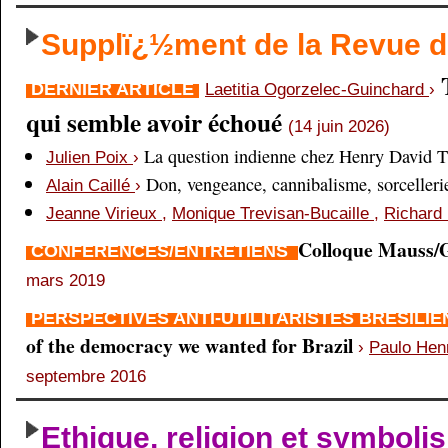
Supplï¿½ment de la Revue
DERNIER ARTICLE
Laetitia Ogorzelec-Guinchard
›
qui semble avoir échoué
(14 juin 2026)
La question indienne chez Henry David 
Julien Poix
›
Don, vengeance, cannibalisme, sorcellerie,
Alain Caillé
›
Jeanne Virieux
,
Monique Trevisan-Bucaille
,
Richard 
Colloque Mauss/G
CONFÉRENCES/ENTRETIENS
mars 2019
PERSPECTIVES ANTI-UTILITARISTES BRÉSILI
of the democracy we wanted for Brazil
›
Paulo Hen
septembre 2016
Ethique, religion et symboli