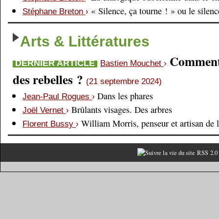
« Silence, ça tourne ! » ou le silen
Stéphane Breton
›
Arts & Littératures
Comment é
DERNIER ARTICLE
Bastien Mouchet
›
des rebelles ?
(21 septembre 2024)
Dans les phares
Jean-Paul Rogues
›
Brûlants visages. Des arbres
Joël Vernet
›
William Morris, penseur et artisan de 
Florent Bussy
›
RSS 2.0