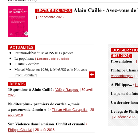
Alain Caillé - Avez-vous de
LECTURE DU MOIS
| 1er octobre 2025
ACTUALITÉS
DOSSIER : HO
Réunion-débat du MAUSS le 17 janvier
1967-2024)
Le populisme
| L’escroquerie du siècle
Présentation
› |
L’autre 7 octobre
Marcel Mauss en 1936, le MAUSS et le Nouveau
Philippe Chania
Front Populaire
Vandenberghe
| 1
A Philippe...
DÉBATS
›
L
10 questions à Alain Caillé
›
Valéry Rasplus
| 30 avril
La perte du fut
2025
Un dernier ho
Ne dites plus « premiers de cordée », mais
« passeurs de témoin » !
›
Florian Villain-Carapella
| 28
Le legs de Phil
août 2018
| 23 février 2025
Sur Violence dans la raison. Conflit et cruauté
›
Philippe Chanial
| 28 août 2018