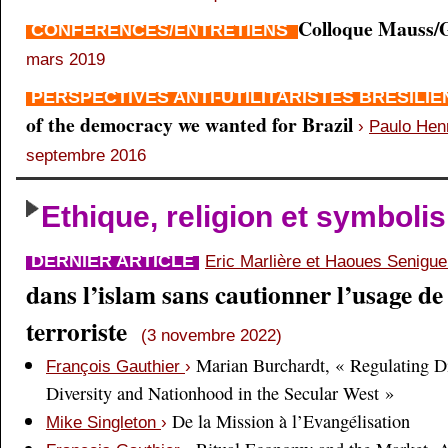
Colloque Mauss/G
CONFÉRENCES/ENTRETIENS
mars 2019
PERSPECTIVES ANTI-UTILITARISTES BRÉSILI
of the democracy we wanted for Brazil
›
Paulo Hen
septembre 2016
Ethique, religion et symboli
DERNIER ARTICLE
Eric Marlière et Haoues Senigu
dans l’islam sans cautionner l’usage de 
terroriste
(3 novembre 2022)
Marian Burchardt, « Regulating Di
François Gauthier
›
Diversity and Nationhood in the Secular West »
De la Mission à l’Evangélisation
Mike Singleton
›