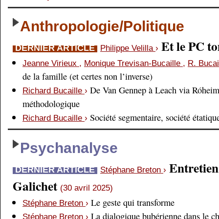
Anthropologie/Politique
Et le PC 
DERNIER ARTICLE
Philippe Velilla
›
Jeanne Virieux
,
Monique Trevisan-Bucaille
,
R. Bucai
de la famille (et certes non l’inverse)
De Van Gennep à Leach via Róheim 
Richard Bucaille
›
méthodologique
Société segmentaire, société étatiqu
Richard Bucaille
›
Psychanalyse
Entretien
DERNIER ARTICLE
Stéphane Breton
›
Galichet
(30 avril 2025)
Le geste qui transforme
Stéphane Breton
›
La dialogique bubérienne dans le c
Stéphane Breton
›