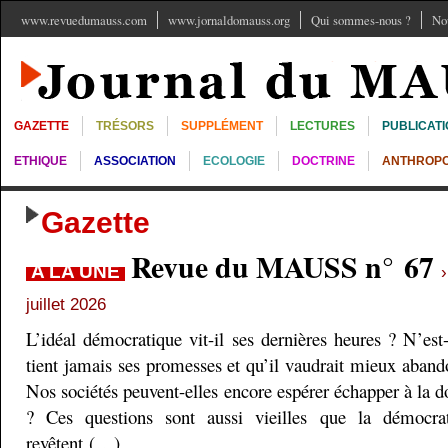
www.revuedumauss.com
www.jornaldomauss.org
Qui sommes-nous ?
No
GAZETTE
TRÉSORS
SUPPLÉMENT
LECTURES
PUBLICAT
ETHIQUE
ASSOCIATION
ECOLOGIE
DOCTRINE
ANTHROPO
Gazette
Revue du MAUSS n° 67
A LA UNE
juillet 2026
L’idéal démocratique vit-il ses dernières heures ? N’est
tient jamais ses promesses et qu’il vaudrait mieux aband
Nos sociétés peuvent-elles encore espérer échapper à la do
? Ces questions sont aussi vieilles que la démocra
revêtent (…)