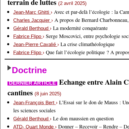
terrain de luttes
(2 avril 2025)
Avec et par-delà l’écologie : la Ca
Jean-Marc Ghitti
›
A propos de Bernard Charbonneau, 
Charles Jacquier
›
La modernité conquérante
Gérald Berthoud
›
Serge Moscovici, entre psychologie soci
Fabrice Flipo
›
La crise climathéologique
Jean-Pierre Cavalié
›
Que fait l’écologie politique ? A prop
Fabrice Flipo
›
Doctrine
Echange entre Alain Cai
DERNIER ARTICLE
cantines
(8 juin 2025)
L’Essai sur le don de Mauss : Un
Jean-François Bert
›
les sciences sociales
Le don maussien en question
Gérald Berthoud
›
Donner – Recevoir – Rendre – D
ATD- Quart Monde
›