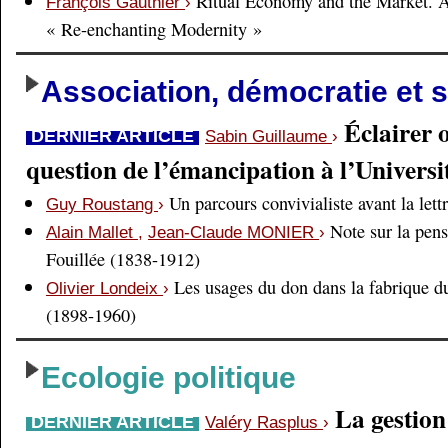
Ritual Economy and the Market. 
François Gauthier
›
« Re-enchanting Modernity »
Association, démocratie et s
Éclairer 
DERNIER ARTICLE
Sabin Guillaume
›
question de l’émancipation à l’Universi
Un parcours convivialiste avant la lett
Guy Roustang
›
Note sur la pens
Alain Mallet
,
Jean-Claude MONIER
›
Fouillée (1838-1912)
Les usages du don dans la fabrique d
Olivier Londeix
›
(1898-1960)
Ecologie politique
La gestio
DERNIER ARTICLE
Valéry Rasplus
›