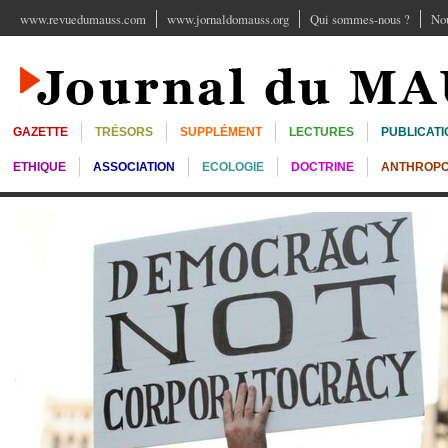
www.revuedumauss.com
www.jornaldomauss.org
Qui sommes-nous ?
Nou
GAZETTE
TRÉSORS
SUPPLÉMENT
LECTURES
PUBLICATI
ETHIQUE
ASSOCIATION
ECOLOGIE
DOCTRINE
ANTHROPO