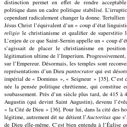
distinction permet en effet de rendre acceptabl
politique dans un cadre politique stabilisé. L’irrupt
cependant radicalement changer la donne. Tertullien 
Jésus Christ l’équivalent d’un « coup d’état linguist
religio
le christianisme et qualifier de superstitio 
L’enjeu de ce que Saint-Sernin appelle un « coup d’éta
s’agissait de placer le christianisme en positi
légitimation ultime de l’Imperium. Progressivement, l
sur l’Empereur. Désormais, les temples sont reconver
représentations d’un Dieu
pantocrator
qui est désor
impérial de « Dominus », « Seigneur »
[
35
]
. C’est 
née la pensée politique chrétienne, qui constitue 
soubassement. Près d’un siècle plus tard, de 415 à 4
Augustin (qui devint Saint Augustin), devenu l’év
« la Cité de Dieu »
[
36
]
. Pour lui, dans la cité des 
légitime, autrement dit ne détient l’
Auctoritas
que s’i
de Dieu elle-même. C’est bien entendu à l’Église qu