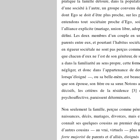
pratique la famille détoure, dans la populat
d’une société à l’autre, un groupe convenu d
dont Ego se doit d’être plus proche, sur les pl
entendons tout sociétaire proche d’Ego, soit
l’alliance explicite (mariage, union libre, ado
défini. Les deux membres d’un couple en uni
parents entre eux, et pourtant l’habitus soc
en rigueur sociétale ne sont pas perçus comme
que chacun d’eux ne l’est de son géniteur, de 
a dans la familiarité au sens propre, cette form
négliger, et donc dans l’appartenance de 
lorsqu’éloigné —, ou sa belle-mère, est beau
que son épouse, son frère ou sa sœur. Notons a
décisifs, les critères de la résidence
[
3
]
e
psychoaffective, paraissent déterminants.
Non seulement la famille, perçue comme péren
naissances, décès, mariages, divorces, mais 
connaît ses quelques cousins au premier deg
d’autres cousins — au vrai, virtuels — plus 
forte majorité
de parents et d’alliés, éloignés