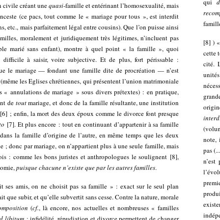
qui
de
n civile créant une
quasi
-famille et entérinant l’homosexualité, mais
recom
inceste (ce pacs, tout comme le « mariage pour tous », est interdit
famil
s, etc., mais parfaitement légal entre cousins). Que l’on puisse ainsi
amilles, moralement et juridiquement très légitimes, n’incluent pas
[
8
]
) 
uple marié sans enfant), montre à quel point « la famille », quoi
cette 
difficile à saisir, voire subjective. Et de plus, fort périssable :
cité. 
 que le mariage — fondant une famille dite de procréation — n’est
unité
ns (même les Eglises chrétiennes, qui présentent l’union matrimoniale
nécess
s « annulations de mariage » sous divers prétextes) : en pratique,
grande
ont de
tout
mariage, et donc de la famille résultante, une institution
origi
[
6
]
; enfin, la mort des deux époux comme le divorce font presque
inter
to
[
7
]
. Et plus encore : tout en continuant d’appartenir à sa famille
(volu
dans la famille d’origine de l’autre, en même temps que les deux
note, 
 ; donc par mariage, on n’appartient plus à une seule famille, mais
pas (..
rois : comme les bons juristes et anthropologues le soulignent
[
8
]
,
n’est 
nomie,
puisque chacune n’existe que par les autres familles
.
l’évo
premi
it ses amis, on ne choisit pas sa famille » : exact sur le seul plan
produ
it que subir, et qu’elle subvertit sans cesse. Contre la nature, morale
existe
omposition
(
cf.
, là encore, nos actuelles et nombreuses « familles
indép
d libitum
: infidélité, répudiation et divorce permettent de changer