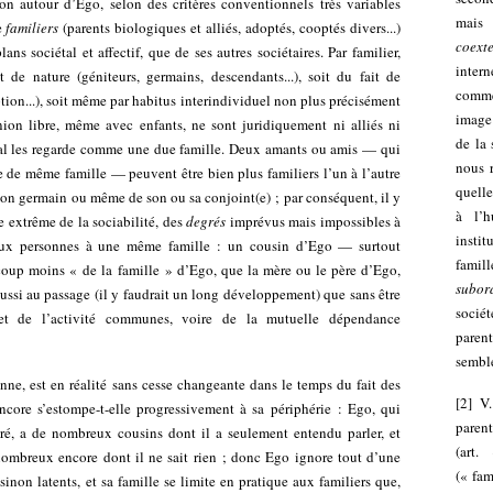
ion autour d’Ego, selon des critères conventionnels très variables
mais
e
familiers
(parents biologiques et alliés, adoptés, cooptés divers...)
coexte
ans sociétal et affectif, que de ses autres sociétaires. Par familier,
inter
 de nature (géniteurs, germains, descendants...), soit du fait de
comme
ption...), soit même par habitus interindividuel non plus précisément
image 
on libre, même avec enfants, ne sont juridiquement ni alliés ni
de la 
iétal les regarde comme une due famille. Deux amants ou amis — qui
nous r
 de même famille — peuvent être bien plus familiers l’un à l’autre
quelle
son germain ou même de son ou sa conjoint(e) ; par conséquent, il y
à l’h
e extrême de la sociabilité, des
degrés
imprévus mais impossibles à
instit
deux personnes à une même famille : un cousin d’Ego — surtout
famil
coup moins « de la famille » d’Ego, que la mère ou le père d’Ego,
subor
ussi au passage (il y faudrait un long développement) que sans être
sociét
t de l’activité communes, voire de la mutuelle dépendance
parent
sembl
ne, est en réalité sans cesse changeante dans le temps du fait des
[
2
]
V.
encore s’estompe-t-elle progressivement à sa périphérie : Ego, qui
paren
ré, a de nombreux cousins dont il a seulement entendu parler, et
(art
nombreux encore dont il ne sait rien ; donc Ego ignore tout d’une
(« fam
 sinon latents, et sa famille se limite en pratique aux familiers que,