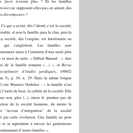
 facto
n’existe plus ? Et les familles
posées
ne supposent-elles pas, en amont, des
les
décomposées
?
« Ce qui a existé, dès l’abord, c’est la société,
totalité, et non la famille, puis le clan, puis la
La société, dès l’origine, est fractionnée en
s qui s’englobent. Les familles sont
airement unies à l’intérieur d’une unité plus
 et ainsi de suite. » Gilbert Hanard : « Aux
nes de la famille romaine (…) »,
in Revue
disciplinaire d’études juridiques
, 1980/2
me 5), p. 30, n. 29. Dans la même longue
il cite Maurice Godelier : « la famille n’est
.) l’unité de base, la cellule de la société. Elle
pas non plus (...), sinon le premier pas de
lution de la société humaine, du moins le
er “niveau d’intégration” de la société
it par cette évolution. Une famille ne peut
r et se reproduire à travers les générations
endamment d’autres familles ».