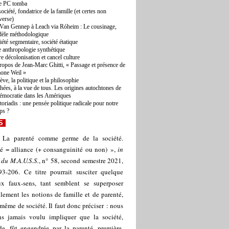
le PC tomba
ociété, fondatrice de la famille (et certes non
verse)
Van Gennep à Leach via Róheim : Le cousinage,
èle méthodologique
iété segmentaire, société étatique
 anthropologie synthétique
re décolonisation et cancel culture
ropos de Jean-Marc Ghitti, « Passage et présence de
one Weil »
ève, la politique et la philosophie
hées, à la vue de tous. Les origines autochtones de
démocratie dans les Amériques
toriadis : une pensée politique radicale pour notre
ps ?
S
 La parenté comme germe de la société.
é = alliance (+ consanguinité ou non) »,
in
 du M.A.U.S.S.
, n° 58, second semestre 2021,
93-206. Ce titre pourrait susciter quelque
ux faux-sens, tant semblent se superposer
llement les notions de famille et de parenté,
même de société. Il faut donc préciser : nous
ns jamais voulu impliquer que la société,
de, fût engendrée par la parenté, première,