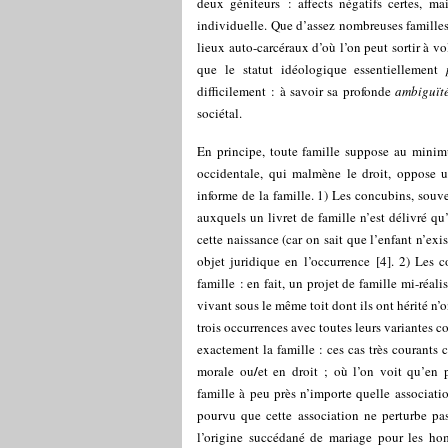
deux géniteurs : affects négatifs certes, ma
individuelle. Que d’assez nombreuses familles 
lieux auto-carcéraux d’où l’on peut sortir à v
que le statut idéologique essentiellement
difficilement : à savoir sa profonde
ambiguït
sociétal.
En principe, toute famille suppose au minimu
occidentale, qui malmène le droit, oppose u
informe de la famille. 1) Les concubins, souve
auxquels un livret de famille n’est délivré qu
cette naissance (car on sait que l’enfant n’exis
objet juridique en l’occurrence
[
4
]
. 2) Les c
famille : en fait, un projet de famille mi-réali
vivant sous le même toit dont ils ont hérité n’o
trois occurrences avec toutes leurs variantes 
exactement la famille : ces cas très courants 
/
morale ou
et en droit ; où l’on voit qu’en 
famille à peu près n’importe quelle associat
pourvu que cette association ne perturbe pas
l’origine succédané de mariage pour les ho