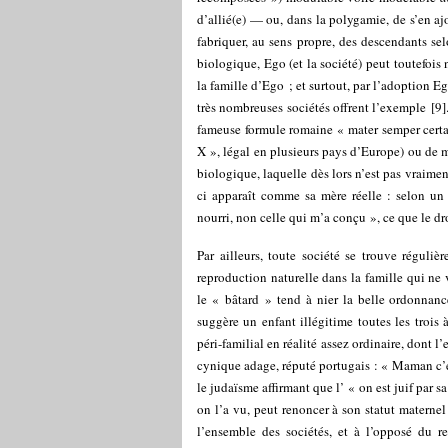
d’allié(e) — ou, dans la polygamie, de s’en 
fabriquer, au sens propre, des descendants sel
biologique, Ego (et la société) peut toutefois 
la famille d’Ego ; et surtout, par l’adoption 
très nombreuses sociétés offrent l’exemple
[
9
]
fameuse formule romaine « mater semper certa
X », légal en plusieurs pays d’Europe) ou de m
biologique, laquelle dès lors n’est pas vraime
ci apparaît comme sa mère réelle : selon un
nourri, non celle qui m’a conçu », ce que le dr
Par ailleurs, toute société se trouve réguliè
reproduction naturelle dans la famille qui ne 
le « bâtard » tend à nier la belle ordonnanc
suggère un enfant illégitime toutes les trois
péri-familial en réalité assez ordinaire, dont l
cynique adage, réputé portugais : « Maman c’es
le judaïsme affirmant que l’ « on est juif par
on l’a vu, peut renoncer à son statut maternel
l’ensemble des sociétés, et à l’opposé du re