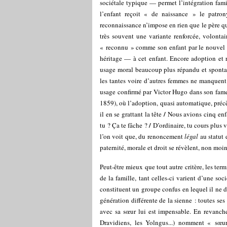
sociétale typique — permet l’intégration fami
l’enfant reçoit « de naissance » le patr
reconnaissance n’impose en rien que le père qui
très souvent une variante renforcée, volontai
« reconnu » comme son enfant par le nouvel 
héritage — à cet enfant. Encore adoption et 
usage moral beaucoup plus répandu et sponta
les tantes voire d’autres femmes ne manquent
usage confirmé par Victor Hugo dans son fam
1859), où l’adoption, quasi automatique, précè
/
il en se grattant la tête
Nous avions cinq enfa
/
tu ? Ça te fâche ?
D’ordinaire, tu cours plus 
l’on voit que, du renoncement
légal
au statut 
paternité, morale et droit se révèlent, non moin
Peut-être mieux que tout autre critère, les te
de la famille, tant celles-ci varient d’une soc
constituent un groupe confus en lequel il ne d
génération différente de la sienne : toutes se
avec sa sœur lui est impensable. En revanche
Dravidiens, les Yolngus...) nomment « s