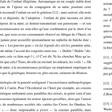
liale de l’enfant illégitime. Automatique en un couple stable dont
notamm
onyme de l’époux ou du compagnon de sa mère, pourtant cette
de 7 
 reconnaît l’enfant en soit le géniteur
[
11
]
; mais surtout, elle reste
moindr
re et déguisée, de l’adoption : l’enfant de père inconnu est alors
cas d
époux de sa mère, ce dernier transmettant son patronyme — et son
nous 
reconnaissance ne sont-elles qu’une confirmation par le droit d’un
arriv
né, que nous avons couramment observé en Afrique de l’Ouest, où
génér
 jamais pour accueillir spontanément un orphelin de fraîche date ;
somma
eux « Les pauvres gens » (
in
La légende des siècles
, première série,
la fou
de même l’accord des conjoints entre eux : « Diable ! Diable ! dit-
/
/
nts, cela va faire sept
(...)
C’est dit. Va les chercher. Mais qu’as-
[
11
]
/
vite que cela
Tiens, dit-elle en ouvrant les rideaux, les voilà ! ». Où
suggè
de mère, à la reconnaissance
juridique
ou simplement empirique de
élèven
s que la génétique, briseurs ou, plus encore, créateurs de filiation.
pas gé
rminologies de la parenté soulignent l’inconsistance anthropologique
[
12
]
iété à l’autre. Pour l’Occidental ou l’Inuit par exemple, ses cousins
cousi
istingue nullement ceux parallèles des croisés, ni guère ceux d’une
L’Ho
s cousines également lui restent épouses possibles, alors que l’union
[
13
]
, de nombreuses sociétés très variées (les Crows, les Omahas, les
Washin
œur » — donc inépousable
a priori —
la cousine parallèle, mais