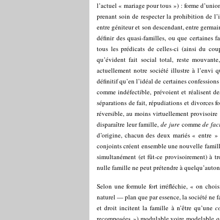
l’actuel « mariage pour tous ») : forme d’unio
prenant soin de respecter la prohibition de l’
entre géniteur et son descendant, entre germain
définir des quasi-familles, ou que certaines f
tous les prédicats de celles-ci (ainsi du co
qu’évident fait social total, reste mouvante, 
actuellement notre société illustre à l’envi
définitif qu’en l’idéal de certaines confessio
comme indéfectible, prévoient et réalisent de
séparations de fait, répudiations et divorces f
réversible, au moins virtuellement provisoire
disparaître leur famille,
de jure
comme
de fac
d’origine, chacun des deux mariés « entre » 
conjoints créent ensemble une nouvelle famille
simultanément (et fût-ce provisoirement) à t
nulle famille ne peut prétendre à quelqu’auto
Selon une formule fort irréfléchie, « on chois
naturel — plan que par essence, la société ne fa
et droit incitent la famille à n’être qu’une
c
recomposées ») modulable voire modelable
a