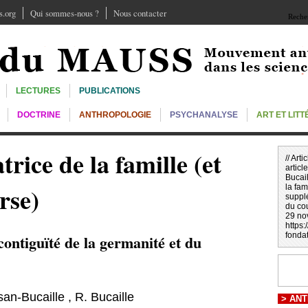
.org
Qui sommes-nous ?
Nous contacter
Recher
LECTURES
PUBLICATIONS
DOCTRINE
ANTHROPOLOGIE
PSYCHANALYSE
ART ET LIT
trice de la famille (et
// Art
article
Bucai
rse)
la fam
supplé
du co
29 no
https
fondat
contiguïté de la germanité et du
san-Bucaille
,
R. Bucaille
>
ANT