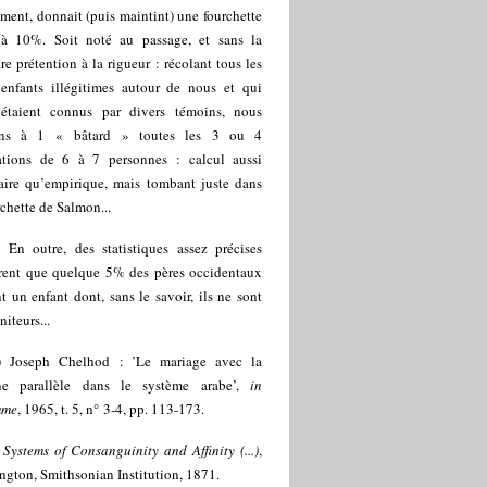
ent, donnait (puis maintint) une fourchette
à 10%. Soit noté au passage, et sans la
e prétention à la rigueur : récolant tous les
’enfants illégitimes autour de nous et qui
étaient connus par divers témoins, nous
ons à 1 « bâtard » toutes les 3 ou 4
ations de 6 à 7 personnes : calcul aussi
ire qu’empirique, mais tombant juste dans
rchette de Salmon...
) En outre, des statistiques assez précises
rent que quelque 5% des pères occidentaux
t un enfant dont, sans le savoir, ils ne sont
niteurs...
) Joseph Chelhod : ’Le mariage avec la
ne parallèle dans le système arabe’,
in
mme
, 1965, t. 5, n° 3-4, pp. 113-173.
)
Systems of Consanguinity and Affinity (...)
,
gton, Smithsonian Institution, 1871.