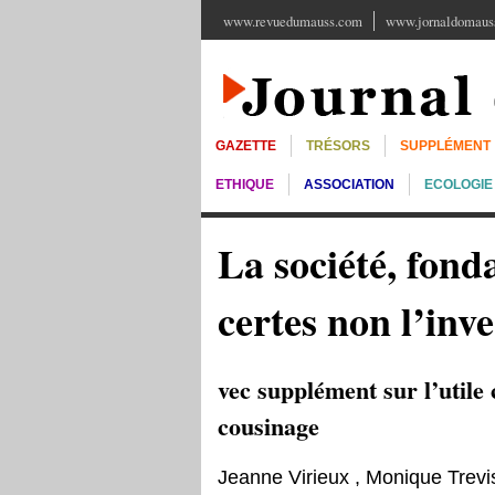
www.revuedumauss.com
www.jornaldomauss
GAZETTE
TRÉSORS
SUPPLÉMENT
ETHIQUE
ASSOCIATION
ECOLOGIE
La société, fonda
certes non l’inve
vec supplément sur l’utile 
cousinage
Jeanne Virieux
,
Monique Trevi