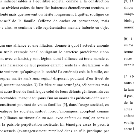
[
5
]
) 
is indispensables à l’équilibre sociétal comme à la construction
sinon
se révèlent enfers de brouilles haineuses éternellement recuites, et
uniqu
olonté mais que souvent on hésite longuement à quitter, souligne ce
biolo
positif
de la famille s’efforce de cacher en permanence, mais
minori
é
; ainsi se confirme-t-elle représentation mentale indurée en objet
[
6
]
)
mut’
m une alliance et une filiation, donnée à quoi l’actuelle anomie
terme 
n triple exemple banal soulignant le caractère protéiforme sinon
entre
nt avec enfant(s), y sont légion, dont l’alliance est toute morale et
sunnit
’à la naissance de leur premier enfant : seule la « déclaration » de
te vraiment qu’après que la société l’a entériné) crée la famille, cet
[
7
]
) 
ouples mariés
mais sans enfant
disposent pourtant d’un livret de
nous o
sé, restant incomplet. 3) Un frère et une sœur âgés, célibataires mais
la fam
nt autre livret de famille que celui de leurs défunts géniteurs. En ces
il pas
concevables, manque toujours l’un au moins des prédicats définissant
de la
constituent pourtant de vraies familles
[
5
]
, dans l’usage sociétal, en
actes
pratique les sociétés, surtout lorsqu’anomiques, acceptent comme
enfan
ion (alliance matrimoniale
ou non
, avec enfants
ou non
) en sorte et
soulig
 la paisible perpétuation sociétale. En témoigne assez le pacs, à
entre 
mosexuels (avantageusement remplacé dans ce rôle juridique par