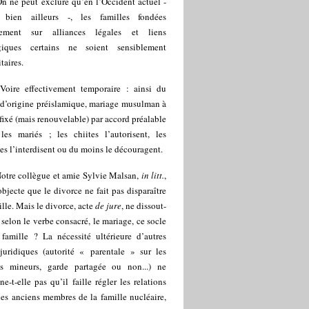
On ne peut exclure qu’en l’Occident actuel -
 bien ailleurs -, les familles fondées
ement sur alliances légales et liens
giques certains ne soient sensiblement
taires.
 Voire effectivement temporaire : ainsi du
a
d’origine préislamique, mariage musulman à
fixé (mais renouvelable) par accord préalable
 les mariés ; les chiites l’autorisent, les
es l’interdisent ou du moins le découragent.
Notre collègue et amie Sylvie Malsan,
in litt.
,
bjecte que le divorce ne fait pas disparaître
ille. Mais le divorce, acte
de jure
, ne dissout-
, selon le verbe consacré, le mariage, ce socle
 famille ? La nécessité ultérieure d’autres
 juridiques (autorité « parentale » sur les
ts mineurs, garde partagée ou non...) ne
ne-t-elle pas qu’il faille régler les relations
les anciens membres de la famille nucléaire,