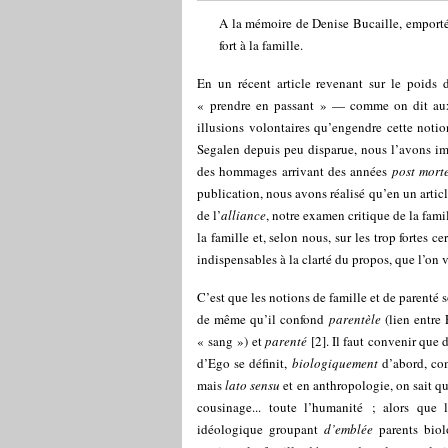
A la mémoire de Denise Bucaille, emportée
fort à la famille.
En un récent article revenant sur le poids 
« prendre en passant » — comme on dit aux 
illusions volontaires qu’engendre cette notio
Segalen depuis peu disparue, nous l’avons 
des hommages arrivant des années
post mort
publication, nous avons réalisé qu’en un arti
de l’
alliance
, notre examen critique de la famill
la famille et, selon nous, sur les trop fortes c
indispensables à la clarté du propos, que l’on 
C’est que les notions de famille et de parenté 
de même qu’il confond
parentèle
(lien entre
« sang ») et
parenté
[
2
]
. Il faut convenir que d
d’Ego se définit,
biologiquement
d’abord, co
mais
lato sensu
et en anthropologie, on sait qu
cousinage... toute l’humanité ; alors que 
idéologique groupant
d’emblée
parents bio