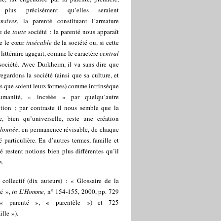
 plus précisément qu’elles seraient
nsives
, la parenté constituant l’armature
ne de
toute
société : la parenté nous apparaît
 le cœur
insécable
de la société ou, si cette
littéraire agaçait, comme le caractère
central
société. Avec Durkheim, il va sans dire que
egardons la société (ainsi que sa culture, et
s que soient leurs formes) comme intrinsèque
umanité, « incréée » par quelqu’autre
ution ; par contraste il nous semble que la
le, bien qu’universelle, reste une création
donnée
, en permanence révisable, de chaque
é particulière. En d’autres termes, famille et
é restent notions bien plus différentes qu’il
e.
 collectif (dix auteurs) : « Glossaire de la
té »,
in L’Homme,
n° 154-155, 2000, pp. 729
. « parenté », « parentèle ») et 725
ille »).