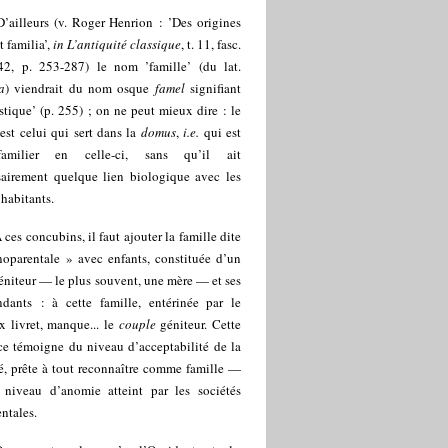
D’ailleurs (v. Roger Henrion : ’Des origines
 familia’,
in L’antiquité classique
, t. 11, fasc.
42, p. 253-287) le nom ’famille’ (du lat.
a
) viendrait du nom osque
famel
signifiant
tique’ (p. 255) ; on ne peut mieux dire : le
est celui qui sert dans la
domus
,
i.e.
qui est
amilier en celle-ci, sans qu’il ait
sairement quelque lien biologique avec les
 habitants.
A ces concubins, il faut ajouter la famille dite
oparentale » avec enfants, constituée d’un
éniteur — le plus souvent, une mère — et ses
ndants : à cette famille, entérinée par le
 livret, manque... le
couple
géniteur. Cette
ce témoigne du niveau d’acceptabilité de la
é, prête à tout reconnaître comme famille —
 niveau d’anomie atteint par les sociétés
ntales.