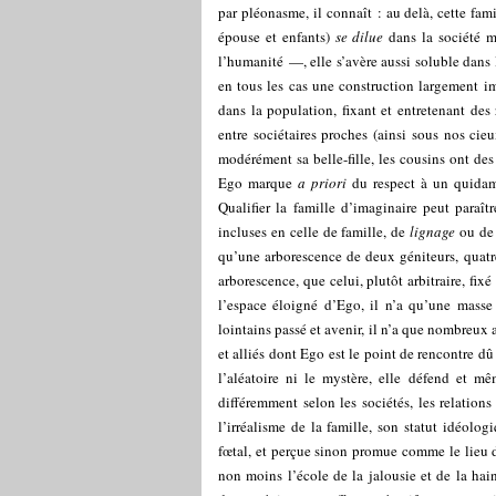
par pléonasme, il connaît : au delà, cette fami
épouse et enfants)
se dilue
dans la société m
l’humanité —, elle s’avère aussi soluble dans 
en tous les cas une construction largement ima
dans la population, fixant et entretenant des r
entre sociétaires proches (ainsi sous nos cieu
modérément sa belle-fille, les cousins ont des 
Ego marque
a priori
du respect à un quidam 
Qualifier la famille d’imaginaire peut paraîtr
incluses en celle de famille, de
lignage
ou d
qu’une arborescence de deux géniteurs, quatre
arborescence, que celui, plutôt arbitraire, fix
l’espace éloigné d’Ego, il n’a qu’une masse
lointains passé et avenir, il n’a que nombreu
et alliés dont Ego est le point de rencontre d
l’aléatoire ni le mystère, elle défend et mêm
différemment selon les sociétés, les relation
l’irréalisme de la famille, son statut idéolo
fœtal, et perçue sinon promue comme le lieu de
non moins l’école de la jalousie et de la ha