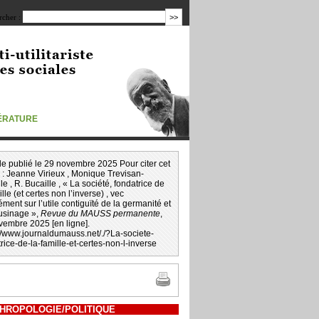
cher :
TÉRATURE
icle publié le 29 novembre 2025 Pour citer cet
 :
Jeanne Virieux
,
Monique Trevisan-
lle
,
R. Bucaille
, « La société, fondatrice de
ille (et certes non l’inverse) , vec
ment sur l’utile contiguïté de la germanité et
usinage »,
Revue du MAUSS permanente
,
vembre 2025 [en ligne].
://www.journaldumauss.net
/
./?La-societe-
rice-de-la-famille-et-certes-non-l-inverse
HROPOLOGIE/POLITIQUE