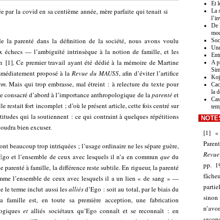
Et 
 par la covid en sa centième année, mère parfaite qui tenait si
La s
l’in
De 
mod
de la parenté dans la définition de la société, nous avons voulu
Soc
Une
échecs — l’ambiguïté intrinsèque à la notion de famille, et les
Ent
n
[
1
]
. Ce premier travail ayant été dédié à la mémoire de Martine
A p
Sim
immédiatement proposé à la
Revue du MAUSS
, afin d’éviter l’artifice
Koj
em
. Mais qui trop embrasse, mal étreint : à relecture du texte pour
Cac
la 
cle consacré d’abord à l’importance anthropologique de la
parenté
et
Cas
e restait fort incomplet ; d’où le présent article, cette fois centré sur
tem
ertitudes qui la soutiennent : ce qui contraint à quelques répétitions
NOTE
voudra bien excuser.
[
1
]
«
Parent
sont beaucoup trop intriquées ; l’usage ordinaire ne les sépare guère,
Revue
 Ego et l’ensemble de ceux avec lesquels il n’a en commun
que
du
pp. 1
e parenté à famille, la différence reste subtile. En rigueur, la parenté
fâche
mme l’ensemble de ceux avec lesquels il a un lien « de sang » —
partie
e le terme inclut aussi les
alliés
d’Ego : soit au total, par le biais du
sinon 
la famille est, en toute sa première acception, une fabrication
n’avo
logiques
et
alliés sociétaux qu’Ego connaît et se reconnaît : en
secon