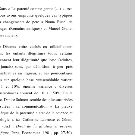
Dans « La parenté comme germe (…) »,
art.
nous avons emprunté quelques cas typiques
s changements de père à Numa Fustel de
nges (Romains antiques) et Marcel Granet
is anciens).
) Discrets voire cachés ou officiellement
és, les enfants illégitimes (dont certains
ennent leur illégitimité que lorsqu’adultes,
 jamais) sont, par définition, à peu près
ombrables en rigueur, et les pourcentages
és sur quelque base vraisemblable varient
 1 et 10%, énorme variance ; diverses
isemblances courent de 10 à... 50%. En la
e, Denise Salmon semble des plus autorisées
surées : sa communication « La preuve
ifique de la paternité : état de la science et
ologie » (
in
Catherine Labrusse et Gérard
 (dir.) :
Droit de la filiation et progrès
ifique
, Paris, Economica, 1981, pp. 27-50),