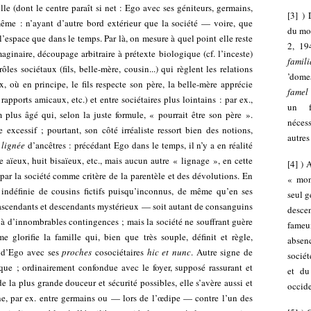
lle (dont le centre paraît si net : Ego avec ses géniteurs, germains,
[
3
]
) 
ême : n’ayant d’autre bord extérieur que la société — voire, que
du mot
l’espace que dans le temps. Par là, on mesure à quel point elle reste
2, 19
ginaire, découpage arbitraire à prétexte biologique (cf. l’inceste)
famili
ôles sociétaux (fils, belle-mère, cousin...) qui règlent les relations
’domes
x, où en principe, le fils respecte son père, la belle-mère apprécie
famel
rapports amicaux, etc.) et entre sociétaires plus lointains : par ex.,
un f
plus âgé qui, selon la juste formule, « pourrait être son père ».
néces
e excessif ; pourtant, son côté irréaliste ressort bien des notions,
autres
e
lignée
d’ancêtres : précédant Ego dans le temps, il n’y a en réalité
 aïeux, huit bisaïeux, etc., mais aucun autre « lignage », en cette
[
4
]
) 
é par la société comme critère de la parentèle et des dévolutions. En
« mon
 indéfinie de cousins fictifs puisqu’inconnus, de même qu’en ses
seul g
x ascendants et descendants mystérieux — soit autant de consanguins
desce
û à d’innombrables contingences ; mais la société ne souffrant guère
fameux
e glorifie la famille qui, bien que très souple, définit et règle,
absen
s d’Ego avec ses
proches
cosociétaires
hic et nunc
. Autre signe de
sociét
gique ; ordinairement confondue avec le foyer, supposé rassurant et
et du
 la plus grande douceur et sécurité possibles, elle s’avère aussi et
occide
ine, par ex. entre germains ou — lors de l’œdipe — contre l’un des