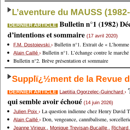
L’aventure du MAUSS (1982-
Bulletin n°1 (1982) Dé
DERNIER ARTICLE
d’intentions et sommaire
(17 avril 2020)
Bulletin n°1. Extrait de « L’homme 
F.M. Dostoievski
›
Bulletin n°1. L’échange contre le marché
Alain Caillé
›
Bulletin n°2. Brève présentation et sommaire
Supplï¿½ment de la Revue
DERNIER ARTICLE
Laetitia Ogorzelec-Guinchard
›
qui semble avoir échoué
(14 juin 2026)
La question indienne chez Henry David 
Julien Poix
›
Don, vengeance, cannibalisme, sorcellerie,
Alain Caillé
›
Jeanne Virieux
,
Monique Trevisan-Bucaille
,
Richard 