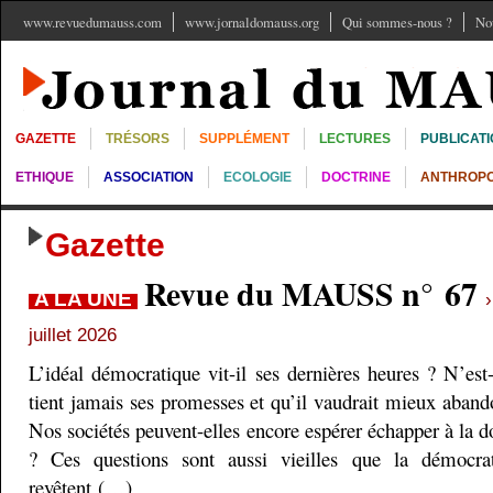
www.revuedumauss.com
www.jornaldomauss.org
Qui sommes-nous ?
No
GAZETTE
TRÉSORS
SUPPLÉMENT
LECTURES
PUBLICAT
ETHIQUE
ASSOCIATION
ECOLOGIE
DOCTRINE
ANTHROPO
Gazette
Revue du MAUSS n° 67
A LA UNE
juillet 2026
L’idéal démocratique vit-il ses dernières heures ? N’est
tient jamais ses promesses et qu’il vaudrait mieux aband
Nos sociétés peuvent-elles encore espérer échapper à la do
? Ces questions sont aussi vieilles que la démocra
revêtent (…)