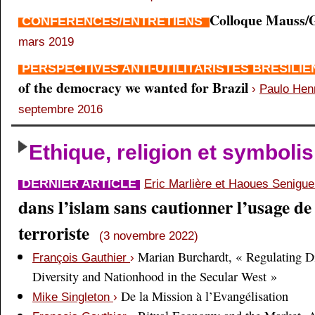
Colloque Mauss/G
CONFÉRENCES/ENTRETIENS
mars 2019
PERSPECTIVES ANTI-UTILITARISTES BRÉSILI
of the democracy we wanted for Brazil
›
Paulo Hen
septembre 2016
Ethique, religion et symboli
DERNIER ARTICLE
Eric Marlière et Haoues Senigu
dans l’islam sans cautionner l’usage de 
terroriste
(3 novembre 2022)
Marian Burchardt, « Regulating Di
François Gauthier
›
Diversity and Nationhood in the Secular West »
De la Mission à l’Evangélisation
Mike Singleton
›