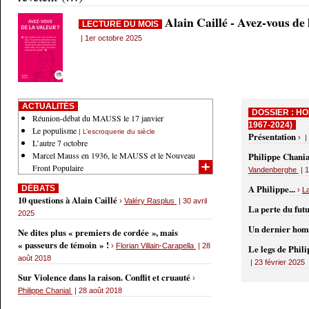
Alain Caillé - Avez-vous de
LECTURE DU MOIS
| 1er octobre 2025
ACTUALITÉS
DOSSIER : HO
Réunion-débat du MAUSS le 17 janvier
1967-2024)
Le populisme
| L’escroquerie du siècle
Présentation
› |
L’autre 7 octobre
Marcel Mauss en 1936, le MAUSS et le Nouveau
Philippe Chania
Front Populaire
Vandenberghe
| 1
A Philippe...
DÉBATS
›
L
10 questions à Alain Caillé
›
Valéry Rasplus
| 30 avril
La perte du fut
2025
Un dernier ho
Ne dites plus « premiers de cordée », mais
« passeurs de témoin » !
›
Florian Villain-Carapella
| 28
Le legs de Phil
août 2018
| 23 février 2025
Sur Violence dans la raison. Conflit et cruauté
›
Philippe Chanial
| 28 août 2018