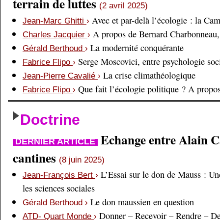
terrain de luttes
(2 avril 2025)
Avec et par-delà l’écologie : la Ca
Jean-Marc Ghitti
›
A propos de Bernard Charbonneau, 
Charles Jacquier
›
La modernité conquérante
Gérald Berthoud
›
Serge Moscovici, entre psychologie soci
Fabrice Flipo
›
La crise climathéologique
Jean-Pierre Cavalié
›
Que fait l’écologie politique ? A prop
Fabrice Flipo
›
Doctrine
Echange entre Alain Cai
DERNIER ARTICLE
cantines
(8 juin 2025)
L’Essai sur le don de Mauss : Un
Jean-François Bert
›
les sciences sociales
Le don maussien en question
Gérald Berthoud
›
Donner – Recevoir – Rendre – D
ATD- Quart Monde
›