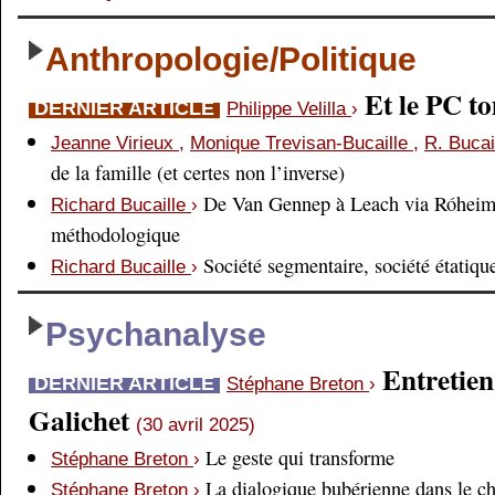
Anthropologie/Politique
Et le PC 
DERNIER ARTICLE
Philippe Velilla
›
Jeanne Virieux
,
Monique Trevisan-Bucaille
,
R. Bucai
de la famille (et certes non l’inverse)
De Van Gennep à Leach via Róheim 
Richard Bucaille
›
méthodologique
Société segmentaire, société étatiqu
Richard Bucaille
›
Psychanalyse
Entretien
DERNIER ARTICLE
Stéphane Breton
›
Galichet
(30 avril 2025)
Le geste qui transforme
Stéphane Breton
›
La dialogique bubérienne dans le c
Stéphane Breton
›