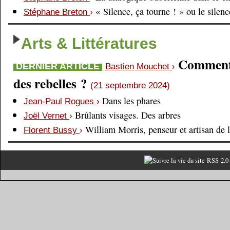
« Silence, ça tourne ! » ou le silen
Stéphane Breton
›
Arts & Littératures
Comment é
DERNIER ARTICLE
Bastien Mouchet
›
des rebelles ?
(21 septembre 2024)
Dans les phares
Jean-Paul Rogues
›
Brûlants visages. Des arbres
Joël Vernet
›
William Morris, penseur et artisan de 
Florent Bussy
›
RSS 2.0