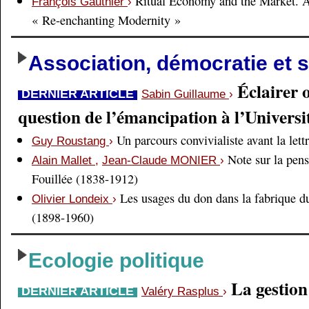
Ritual Economy and the Market. 
François Gauthier
›
« Re-enchanting Modernity »
Association, démocratie et s
Éclairer 
DERNIER ARTICLE
Sabin Guillaume
›
question de l’émancipation à l’Universi
Un parcours convivialiste avant la lett
Guy Roustang
›
Note sur la pens
Alain Mallet
,
Jean-Claude MONIER
›
Fouillée (1838-1912)
Les usages du don dans la fabrique d
Olivier Londeix
›
(1898-1960)
Ecologie politique
La gestio
DERNIER ARTICLE
Valéry Rasplus
›