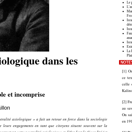
Le 
L’a
Mar
Fro
Isr
dém
Isra
Fau
ana
Isr
Ext
La 
iologique dans les
Pla
NOTE
[
1
]
On
ce te
celle 
Kalin
le et incomprise
[
2
]
Fr
illon
au sav
On sai
tralité axiologique » a fait un retour en force dans la sociologie
en 19
e leurs engagements en tant que citoyens situent souvent sur la