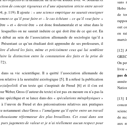
sans 
ction de concept rigoureux et d’une séparation stricte entre savoir
Hobo 
, p. 119). Il ajoute : «
une science empirique ne saurait enseigner
de to
lement ce qu’il peut faire et – le cas échéant – ce qu’il veut faire
»
rappor
être » et « devoir être » est donc fondamentale et se situe dans le
ont co
esquelles on ne saurait induire ce qui doit être de ce qui est. En
en ra
n débat au sein de l’association allemande de sociologie (qu’il a
marxis
r. Présentant ce qu’un étudiant doit apprendre de ses professeurs, il
tre d’abord les faits, même et précisément ceux qui lui semblent
[
12
]
A
aire la distinction entre la constatation des faits et la prise de
GRECE
372).
On peu
livre 
ans sa vie scientifique. Il a quitté l’association allemande de
pas d
ion relative à la neutralité axiologique
[
5
]
. Il a refusé la publication
année
ozialpolitik
d’un texte qui s’inspirait de Freud
[
6
]
et il s’en est
Nation
our Weber, Gross (l’auteur du texte) n’est pas en mesure ou n’a pas la
ine spécifique et se lance dans des «
spéculations métaphysiques
»
[
13
]
e à l’œuvre de Freud et des préconisations relatives aux pratiques
conce
once notamment chez Gross «
l’amalgame qu’il opère entre un travail
scienc
thousiasme réformateur des plus brouillons. Cet essai dans son
de rec
e purs jugements de valeur et je n’ai réellement aucun respect pour
aux m