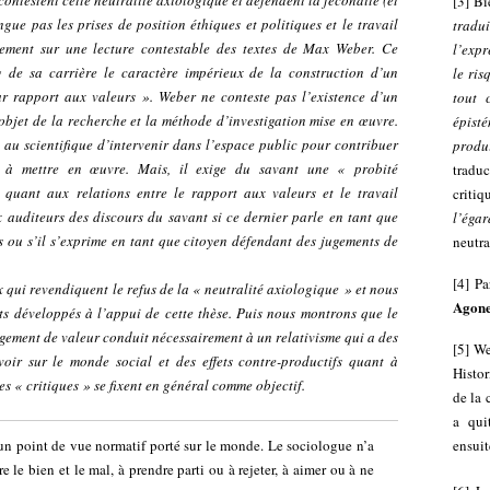
contestent cette neutralité axiologique et défendent la fécondité (et
[
3
]
Bi
gue pas les prises de position éthiques et politiques et le travail
tradu
rgement sur une lecture contestable des textes de Max Weber. Ce
l’expr
 de sa carrière le caractère impérieux de la construction d’un
le ris
r rapport aux valeurs
». Weber ne conteste pas l’existence d’un
tout 
’objet de la recherche et la méthode d’investigation mise en œuvre.
épisté
, au scientifique d’intervenir dans l’espace public pour contribuer
produ
es à mettre en œuvre. Mais, il exige du savant une «
probité
traduc
 quant aux relations entre le rapport aux valeurs et le travail
critiq
ux auditeurs des discours du savant si ce dernier parle en tant que
l’égar
s ou s’il s’exprime en tant que citoyen défendant des jugements de
neutra
[
4
]
Pa
qui revendiquent le refus de la « neutralité axiologique » et nous
Agon
ts développés à l’appui de cette thèse. Puis nous montrons que le
jugement de valeur conduit nécessairement à un relativisme qui a des
[
5
]
We
voir sur le monde social et des effets contre-productifs quant à
Histo
s « critiques » se fixent en général comme objectif.
de la 
a qui
un point de vue normatif porté sur le monde. Le sociologue n’a
ensuit
e le bien et le mal, à prendre parti ou à rejeter, à aimer ou à ne