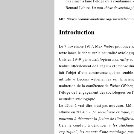
pas aimer, à faire l’éloge ou à condamner. 
Bernard Lahire,
La non-thèse de sociologi
http://www.homme-moderne.org/societe/socio/t
Introduction
Le 7 novembre 1917, Max Weber prononce sa cé
texte lance le débat sur la neutralité axiologiq
Unis en 1949 par «
axiological neutrality
». 
traduit littéralement de l’anglais et impose d
fait l’objet d’une controverse qui ne sembl
intitulé « Leçons wébériennes sur la scie
traduction de la conférence de Weber (Weber, 
l’éloge de l’engagement des sociologues ou l’
neutralité axiologique.
Le débat à vrai dire n’est pas nouveau. J.M. 
affirme en 2004 :
« La sociologie critique, s
pourtant à dénoncer la fiction de l’indiffére
Cela le conduit à dénoncer «
les stakhan
empirique”, les tenants d’une sociologie pos