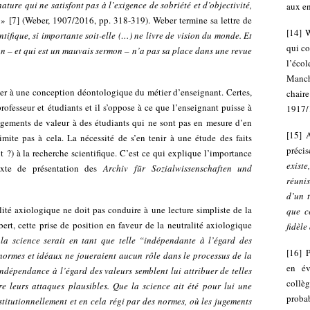
ature qui ne satisfont pas à l’exigence de sobriété et d’objectivité,
aux e
»
[
7
]
(Weber, 1907/2016, pp. 318-319). Weber termine sa lettre de
[
14
]
W
ifique, si importante soit-elle (…) ne livre de vision du monde. Et
qui co
on – et qui est un mauvais sermon – n’a pas sa place dans une revue
l’éc
Manche
ber à une conception déontologique du métier d’enseignant. Certes,
chair
 professeur et étudiants et il s’oppose à ce que l’enseignant puisse à
1917/1
jugements de valeur à des étudiants qui ne sont pas en mesure d’en
[
15
]
A
imite pas à cela. La nécessité de s’en tenir à une étude des faits
précis
ut ?) à la recherche scientifique. C’est ce qui explique l’importance
existe
exte de présentation des
Archiv für Sozialwissenschaften und
réunis
d’un 
lité axiologique ne doit pas conduire à une lecture simpliste de la
que c
rt, cette prise de position en faveur de la neutralité axiologique
fidèle
la science serait en tant que telle “indépendante à l’égard des
[
16
]
P
 normes et idéaux ne joueraient aucun rôle dans le processus de la
en év
indépendance à l’égard des valeurs semblent lui attribuer de telles
collè
e leurs attaques plausibles. Que la science ait été pour lui une
proba
stitutionnellement et en cela régi par des normes, où les jugements