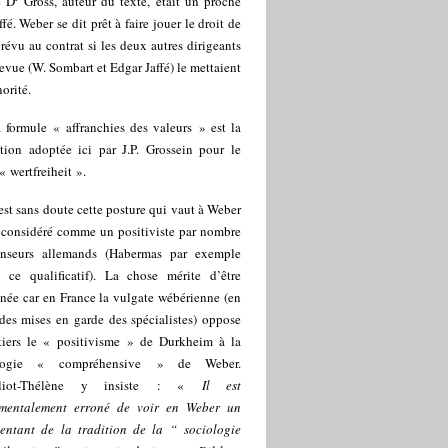
e D
Gross, auteur du texte, était un proche
ffé. Weber se dit prêt à faire jouer le droit de
révu au contrat si les deux autres dirigeants
revue (W. Sombart et Edgar Jaffé) le mettaient
orité.
 formule « affranchies des valeurs » est la
ction adoptée ici par J.P. Grossein pour le
« wertfreiheit ».
est sans doute cette posture qui vaut à Weber
e considéré comme un positiviste par nombre
nseurs allemands (Habermas par exemple
se ce qualificatif). La chose mérite d’être
née car en France la vulgate wébérienne (en
des mises en garde des spécialistes) oppose
tiers le « positivisme » de Durkheim à la
ologie « compréhensive » de Weber.
lliot-Thélène y insiste : «
Il est
mentalement erroné de voir en Weber un
sentant de la tradition de la “ sociologie