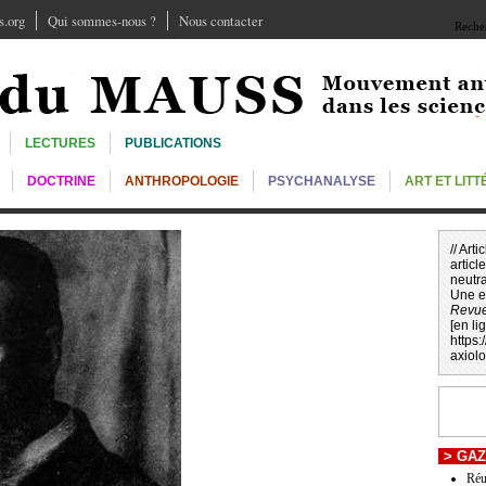
.org
Qui sommes-nous ?
Nous contacter
Recher
LECTURES
PUBLICATIONS
DOCTRINE
ANTHROPOLOGIE
PSYCHANALYSE
ART ET LIT
// Art
article
neutra
Une e
Revu
[en li
https
axiol
>
GAZ
Réu