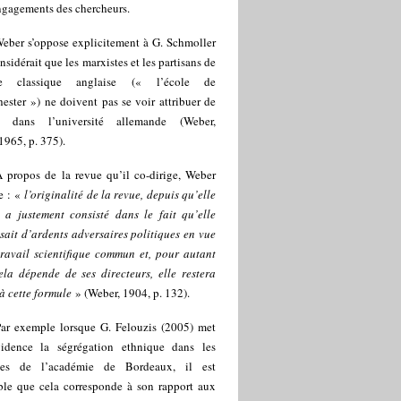
ngagements des chercheurs.
eber s’oppose explicitement à G. Schmoller
nsidérait que les marxistes et les partisans de
ole classique anglaise (« l’école de
ster ») ne doivent pas se voir attribuer de
e dans l’université allemande (Weber,
965, p. 375).
 propos de la revue qu’il co-dirige, Weber
e : «
l’originalité de la revue, depuis qu’elle
, a justement consisté dans le fait qu’elle
sait d’ardents adversaires politiques en vue
travail scientifique commun et, pour autant
ela dépende de ses directeurs, elle restera
 à cette formule
» (Weber, 1904, p. 132).
ar exemple lorsque G. Felouzis (2005) met
idence la ségrégation ethnique dans les
ges de l’académie de Bordeaux, il est
ble que cela corresponde à son rapport aux