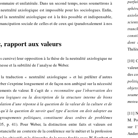
parfa
sommaire et unilatérale. Dans un second temps, nous soumettrons à
sphère
 neutralité axiologique est impossible pour les sociologues. Enfin,
axio
 la neutralité axiologique est à la fois possible et indispensable,
scien
’émancipation sociale de celles et de ceux qui (paradoxalement à nos
tranc
const
, rapport aux valeurs
dont 
Thélèn
s cursive) leur opposition à la thèse de la neutralité axiologique ne
[
10
]
C
esse et la subtilité de l’analyse de Weber.
valeu
des co
la traduction « neutralité axiologique » et lui préférer d’autres
polit
eber s’exprime longuement et de façon non ambiguë sur la nécessité
objets
gements de valeur. Il s’agit de «
reconnaître que l’observation des
soume
 ou logiques ou la description de la structure interne de biens
moteu
mulation d’une réponse à la question de la valeur de la culture et de
i qu’à la question de savoir quel type d’action on doit adopter
au
[
11
]
N
groupements politiques, constituent deux ordres de problèmes
M. Pol
, p. 41). Pour Weber, la distinction entre faits et valeurs est
sur l
onstancielle au contexte de la conférence sur le métier et la profession
Ander
e les objectifs et la démarche de la revue fondée avec W. Sombart et