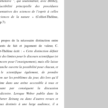
éhensive ”, qui soutiendrait, avec Dilthey,
éductibilité principielle des procédures
entatives des sciences de l’esprit à celles
ciences de la nature
» (Colliot-Thélène,
p.7).
 propos de la nécessaire distinction entre
ents de fait et jugement de valeur, C.
ot-Thélène écrit : «
Cette distinction définit
et des limites pour le discours scientifique (et
ncore pour l’enseignement), mais elle laisse
anche ouverte la possibilité pour chacun, et
le scientifique également, de prendre
on sur les problèmes du jour, dès lors qu’il
rime dans une arène accessible à tous et
risant par conséquent la discussion
adictoire. Lorsque Weber publie dans la
furter Zeitung ou dans d’autres revues et
aux destinés à une large audience, il a