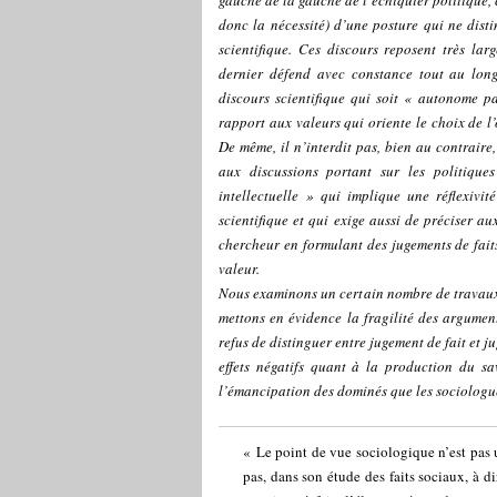
gauche de la gauche de l’échiquier politique, 
donc la nécessité) d’une posture qui ne distin
scientifique. Ces discours reposent très la
dernier défend avec constance tout au long
discours scientifique qui soit «
autonome pa
rapport aux valeurs qui oriente le choix de l
De même, il n’interdit pas, bien au contraire
aux discussions portant sur les politiqu
intellectuelle
» qui implique une réflexivité
scientifique et qui exige aussi de préciser a
chercheur en formulant des jugements de fait
valeur.
Nous examinons un certain nombre de travaux 
mettons en évidence la fragilité des argumen
refus de distinguer entre jugement de fait et 
effets négatifs quant à la production du sa
l’émancipation des dominés que les sociologue
« Le point de vue sociologique n’est pas 
pas, dans son étude des faits sociaux, à dir