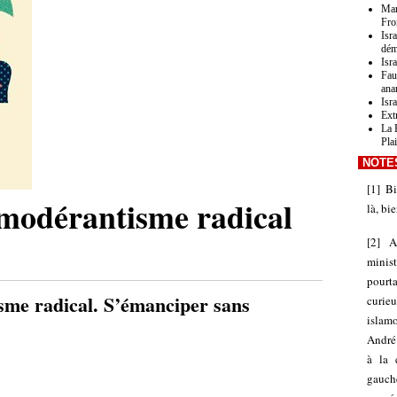
Mar
Fro
Isr
dém
Isra
Fau
ana
Isr
Ext
La 
Pla
NOTE
[
1
]
Bi
modérantisme radical
là, bi
[
2
]
A
minist
pourta
sme radical. S’émanciper sans
curie
islamo
André 
à la 
gauch