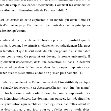
 sûr, du coup le deviennent réellement). Comment les démocraties
slocation multidimensionnelle de l’espace public ?
lyser les causes de cette explosion d’un monde qui devrait être en
s d’un même pays. Pour ma part, j’en vois deux séries principales
aradoxaux qu’étroits.
ndiale du néolibéralisme. Celui-ci repose sur le postulat que la
 society
, comme l‘exprimait si clairement et radicalement Margaret
eur famille), et que le seul mode de relation possible et souhaitable
tous contre tous. Ce postulat est devenu la norme universelle. Il
cipiellement désocialisés, dans une désolation ou dans un désarroi
e le refuge dans la famille et dans les groupes d’appartenance.
nce avec tous les autres, et donc de plus en plus haineux
[
1
]
.
 fois de la première et de l’aboutissement de l’irrésistible dynamique
le dans
De la
d
émocratie en Amérique.
Chacun veut être (au moins)
te plus la moindre infériorité et donc, la moindre supériorité. Les
les hiérarchies héritées. Les dominations passées, les inégalités, les
s stigmatisations qui semblaient hier légitimes, naturelles, allant de
ent désormais au grand jour pour ce qu’elles sont : intolérables.