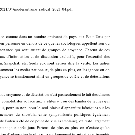
s/2021/04/moderantisme_radical_2021-04.pdf
ce comme dans un nombre croissant de pays, aux Etats-Unis par
 en personne en dehors de ce que les sociologues appellent son ou
rtenance qui sont autant de groupes de croyance. Chacun de ces
ux d’information et de discussion exclusifs, pour l’essentiel des
m, Snapchat, etc. Seuls eux sont censés dire la vérité. Les autres
tamment les media nationaux, de plus en plus, on les ignore ou on
yance se transforment ainsi en groupes de colère et de détestations
de croyance et de détestation n’est pas seulement le fait des classes
 « complotistes », face aux « élites » ; ou des bandes de jeunes qui
oui, pour un non, pour le seul plaisir d’apparaître héroïques sur les
e membres du showbiz, entre sympathisants politiques également
 de Biden a été de ce point de vue exemplaire), on reste largement
ntent jour après jour. Partout, de plus en plus, on n’existe qu’en
ation d’adversaires le plus souvent largement imaginaires et inventés