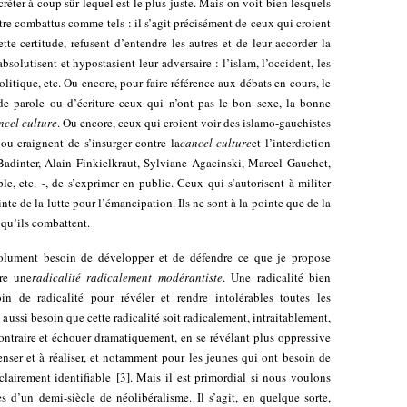
éter à coup sûr lequel est le plus juste. Mais on voit bien lesquels
tre combattus comme tels : il s’agit précisément de ceux qui croient
ette certitude, refusent d’entendre les autres et de leur accorder la
solutisent et hypostasient leur adversaire : l’islam, l’occident, les
litique, etc. Ou encore, pour faire référence aux débats en cours, le
de parole ou d’écriture ceux qui n’ont pas le bon sexe, la bonne
ncel culture
. Ou encore, ceux qui croient voir des islamo-gauchistes
 ou craignent de s’insurger contre la
cancel culture
et l’interdiction
 Badinter, Alain Finkielkraut, Sylviane Agacinski, Marcel Gauchet,
, etc. -, de s’exprimer en public. Ceux qui s’autorisent à militer
ointe de la lutte pour l’émancipation. Ils ne sont à la pointe que de la
 qu’ils combattent.
olument besoin de développer et de défendre ce que je propose
re une
radicalité radicalement modérantiste
. Une radicalité bien
in de radicalité pour révéler et rendre intolérables toutes les
aussi besoin que cette radicalité soit radicalement, intraitablement,
ontraire et échouer dramatiquement, en se révélant plus oppressive
 penser et à réaliser, et notamment pour les jeunes qui ont besoin de
clairement identifiable
[
3
]
. Mais il est primordial si nous voulons
s d’un demi-siècle de néolibéralisme. Il s’agit, en quelque sorte,