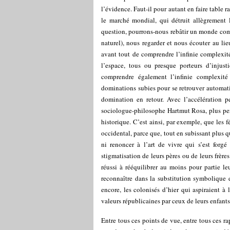
l’évidence. Faut-il pour autant en faire table r
le marché mondial, qui détruit allègrement l
question, pourrons-nous rebâtir un monde com
naturel), nous regarder et nous écouter au li
avant tout de comprendre l’infinie complexit
l’espace, tous ou presque porteurs d’injust
comprendre également l’infinie complexité 
dominations subies pour se retrouver automati
domination en retour. Avec l’accélération 
sociologue-philosophe Hartmut Rosa, plus per
historique. C’est ainsi, par exemple, que les
occidental, parce que, tout en subissant plus 
ni renoncer à l’art de vivre qui s’est forgé 
stigmatisation de leurs pères ou de leurs frèr
réussi à rééquilibrer au moins pour partie l
reconnaître dans la substitution symbolique 
encore, les colonisés d’hier qui aspiraient à 
valeurs républicaines par ceux de leurs enfants 
Entre tous ces points de vue, entre tous ces rap