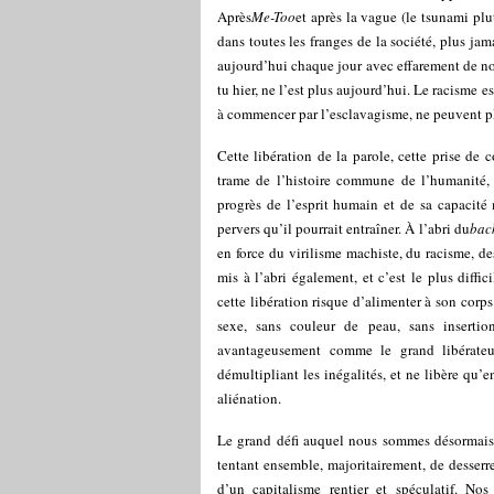
Après
Me-Too
et après la vague (le tsunami pl
dans toutes les franges de la société, plus j
aujourd’hui chaque jour avec effarement de nou
tu hier, ne l’est plus aujourd’hui. Le racisme
à commencer par l’esclavagisme, ne peuvent plu
Cette libération de la parole, cette prise de 
trame de l’histoire commune de l’humanité
progrès de l’esprit humain et de sa capacité m
pervers qu’il pourrait entraîner. À l’abri du
bac
en force du virilisme machiste, du racisme, de
mis à l’abri également, et c’est le plus diff
cette libération risque d’alimenter à son corp
sexe, sans couleur de peau, sans insertion
avantageusement comme le grand libérateur
démultipliant les inégalités, et ne libère qu’
aliénation.
Le grand défi auquel nous sommes désormais c
tentant ensemble, majoritairement, de desserr
d’un capitalisme rentier et spéculatif. Nos