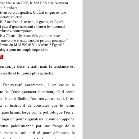
cel Mauss en 1936, le MAUSS et le Nouveau
nt Populaire
aël au bord du gouffre. Un État en guerre, une
ocratie en crise
ël, 7 octobre : la terreur, la guerre, et l’après
t plus d’gouvernement ? Penser le « moment
rchiste » contemporain.
aël a 75 ans. Deux sociétés pour une crise
rême droite et autoritarisme partout, pourquoi ?
Revue du MAUSS n°60 | Altérité ? Égalité ?
idoyer pour un couple impossible
S
en sûr, je force le trait, mais la tendance est
en réelle et toujours plus actuelle.
 l’université notamment, à en croire la
re de l’enseignement supérieur, où il serait
nt bien difficile d’en trouver un seul. Il est
ux et instructif de constater que le terme
-gauchisme, forgé par le politologue Pierre-
Taguieff pour stigmatiser le soutien apporté
cause palestinienne par une frange de la
e radicale soit utilisé pour dénoncer la