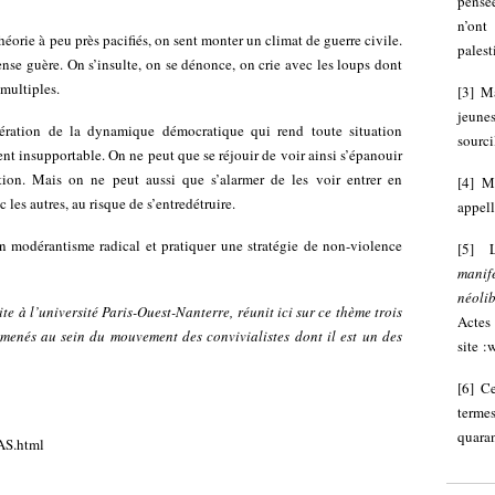
pensée
n’ont
éorie à peu près pacifiés, on sent monter un climat de guerre civile.
palest
nse guère. On s’insulte, on se dénonce, on crie avec les loups dont
 multiples.
[
3
]
Ma
jeune
lération de la dynamique démocratique qui rend toute situation
sourci
ment insupportable. On ne peut que se réjouir de voir ainsi s’épanouir
ion. Mais on ne peut aussi que s’alarmer de les voir entrer en
[
4
]
M
 les autres, au risque de s’entredétruire.
appel
’un modérantisme radical et pratiquer une stratégie de non-violence
[
5
]
manif
néolib
e à l’université Paris-Ouest-Nanterre, réunit ici sur ce thème trois
Acte
s menés au sein du mouvement des convivialistes dont il est un des
site :
w
[
6
]
Ce
termes
quaran
AS.html