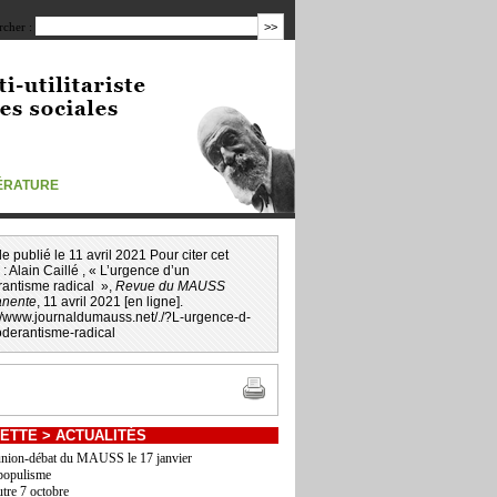
cher :
TÉRATURE
icle publié le 11 avril 2021 Pour citer cet
 :
Alain Caillé
, « L’urgence d’un
antisme radical »,
Revue du MAUSS
nente
, 11 avril 2021 [en ligne].
://www.journaldumauss.net
/
./?L-urgence-d-
derantisme-radical
ETTE
>
ACTUALITÉS
nion-débat du MAUSS le 17 janvier
populisme
utre 7 octobre