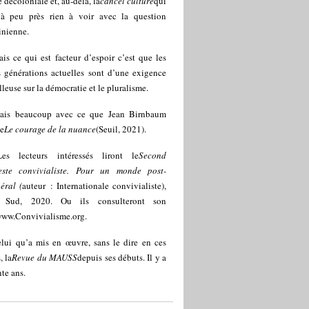
 décoloniale et, au-delà, la
cancel culture
qui
 à peu près rien à voir avec la question
inienne.
is ce qui est facteur d’espoir c’est que les
s générations actuelles sont d’une exigence
lleuse sur la démocratie et le pluralisme.
ais beaucoup avec ce que Jean Birnbaum
le
Le courage de la nuance
(Seuil, 2021).
Les lecteurs intéressés liront le
Second
este convivialiste. Pour un monde post-
éral (
auteur : Internationale convivialiste),
s Sud, 2020. Ou ils consulteront son
ww.Convivialisme.org
.
lui qu’a mis en œuvre, sans le dire en ces
, la
Revue du MAUSS
depuis ses débuts. Il y a
te ans.