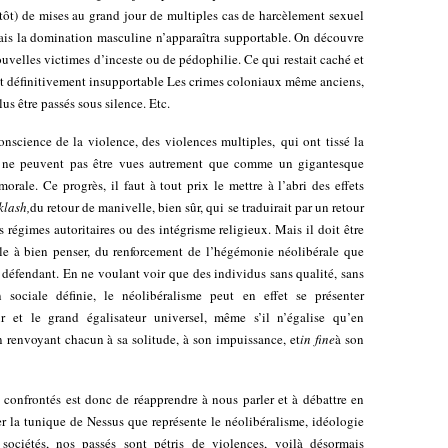
utôt) de mises au grand jour de multiples cas de harcèlement sexuel
amais la domination masculine n’apparaîtra supportable. On découvre
velles victimes d’inceste ou de pédophilie. Ce qui restait caché et
 est définitivement insupportable Les crimes coloniaux même anciens,
s être passés sous silence. Etc.
conscience de la violence, des violences multiples, qui ont tissé la
, ne peuvent pas être vues autrement que comme un gigantesque
orale. Ce progrès, il faut à tout prix le mettre à l’abri des effets
klash,
du retour de manivelle, bien sûr, qui se traduirait par un retour
s régimes autoritaires ou des intégrisme religieux. Mais il doit être
icile à bien penser, du renforcement de l’hégémonie néolibérale que
s défendant. En ne voulant voir que des individus sans qualité, sans
 sociale définie, le néolibéralisme peut en effet se présenter
 et le grand égalisateur universel, même s’il n’égalise qu’en
en renvoyant chacun à sa solitude, à son impuissance, et
in fine
à son
onfrontés est donc de réapprendre à nous parler et à débattre en
er la tunique de Nessus que représente le néolibéralisme, idéologie
 sociétés, nos passés sont pétris de violences, voilà désormais