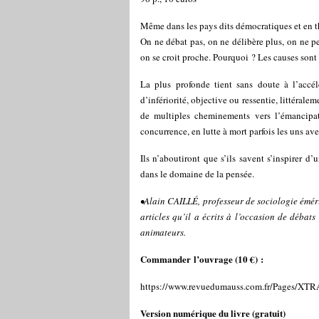
Même dans les pays dits démocratiques et en th
On ne débat pas, on ne délibère plus, on ne pe
on se croit proche. Pourquoi ? Les causes sont
La plus profonde tient sans doute à l’accé
d’infériorité, objective ou ressentie, littérale
de multiples cheminements vers l’émancipat
concurrence, en lutte à mort parfois les uns avec
Ils n’aboutiront que s’ils savent s’inspirer d
dans le domaine de la pensée.
•Alain CAILLÉ, professeur de sociologie émérit
articles qu’il a écrits à l’occasion de débat
animateurs.
Commander l’ouvrage (10 €) :
https://www.revuedumauss.com.fr/Pages/XTR
Version numérique du livre (gratuit)