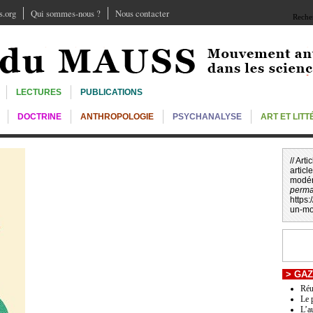
.org
Qui sommes-nous ?
Nous contacter
Recher
LECTURES
PUBLICATIONS
DOCTRINE
ANTHROPOLOGIE
PSYCHANALYSE
ART ET LIT
// Art
article
modér
perma
https
un-mo
>
GAZ
Réu
Le 
L’a