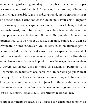
ase, n’en rien garder, au grand risque de ne plus exister que sur et par
a nature et nos solidarités ? Comment, au contraire, telle est la
mun, vivre ensemble (dans la préservation de notre environnement
eu de rester chacun dans son cocon de haine ? Pour cela il importe
é des montages sociaux qui se sont succédé dans le temps et dans
ices mais aussi, pour beaucoup, d’arts de vivre, et de sens. De
des processus de libération. Il ne suffit pas de dénoncer les
quement du côté du vrai et du juste, immunisé contre tout désir de
permanente de nos modes de vie, si bien mise en lumière par le
sonne n’habite véritablement dans le même espace-temps social et
 féministes musulmanes ne se reconnaissent guère dans le féminisme
que les femmes occidentales le poids du machisme, elles n’entendent
à travers les siècles dans le cadre de l’islam, ni participer à la
es. De même, les féministes occidentales d’un certain âge qui avaient
eurs rapports avec leurs contemporains masculins, ont du mal à se
du « genre » au « sexe », et à abjurer la différence des sexes. Ou
la reconnaissance des colonisateurs, n’admettent guère le rejet des
ou de leurs petits-enfants qui leur préfèrent le djihad. Etc.
ports si différents au temps et à l’espace il n’existe pas de point de