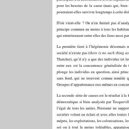
pour les besoins de la cause (mais qui, bien
pourraient-elles survivre longtemps à cette di
D’où vient-elle ? On n’en finirait pas d’ana
principe commun au moins à tous les habitant
qui entretiennent entre elles des liens aussi p
La première tient à l’hégémonie désormais mo
société n’existe pas (
there is no such thing as
Thatcher), qu’il n’y a que des individus (et l
entre eux est la concurrence généralisée de 
plonge les individus en question, ainsi prin
sans fond, qui ne trouvent comme remède qu
Groupes d’appartenance eux-mêmes en concurre
La seconde série de causes est le résultat à la
démocratique si bien analysée par Tocquevil
l’égal de tous les autres. Personne ne suppor
sociétés volent en éclats et avec elles toutes 
mépris, les exploitations, les colonisations, le
soi ou à tout le moins tolérables, apparaiss