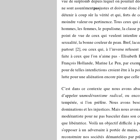
vue de surplomb depuis lequel on pourrait décr
pas
ne sont assurément
justes et doivent donc ê
détenir à coup sûr la vérité et qui, forts de c
moindre valeur ou pertinence. Tous ceux qui ab
hommes, les femmes, le populisme, la classe po
point de vue de ceux qui veulent interdire 
sexualité, la bonne couleur de peau. Bref, la
ca
partout
[
2
]
, ou ceux qui, à l’inverse refusent
faite à ceux que l’on n’aime pas - Elisabeth
François Hollande, Marine Le Pen, par exemple
pour de telles interdictions croient être à la p
lutte pour une aliénation encore pire que celle
C’est dans ce contexte que nous avons abs
d’appeler un
modérantisme radical
, ou enco
tempérée, si l’on préfère. Nous avons beso
dominations et les injustices. Mais nous avons 
modérantiste pour ne pas basculer dans son c
que libératrice. Voilà un objectif difficile à
s’opposer à un adversaire à portée de mains, 
reconstruire nos sociétés démantelées par prè