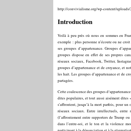
http://convivialisme.org/wp-content/upload
Introduction
Voilà à peu près où nous en sommes en Fran
exemple : plus personne n’écoute ou ne croit
ses groupes d’appartenance. Groupes d’appa
groupes dispose en effet de ses propres cana
réseaux sociaux, Facebook, Twitter, Instagra
groupes d’appartenance et de croyance, et no
les hait. Les groupes d’appartenance et de cro
partagées.
Cette coalescence des groupes d‘appartenance, 
dites populaires, et tout aussi aisément dites
s’affrontent, jusqu’à la mort parfois, pour un 
réseaux sociaux. Entre intellectuels, entr
(l’affrontement entre supporters de Trump ou
dans l’entre-soi, et le ton et la violence mo
participant à la dénonciation et à la stigmatis