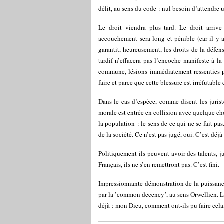
délit, au sens du code : nul besoin d’attendre
Le droit viendra plus tard. Le droit arrive 
accouchement sera long et pénible (car il y 
garantit, heureusement, les droits de la défen
tardif n’effacera pas l’encoche manifeste à la
commune, lésions immédiatement ressenties par
faire et parce que cette blessure est irréfutable
Dans le cas d’espèce, comme disent les juriste
morale est entrée en collision avec quelque ch
la population : le sens de ce qui ne se fait pa
de la société. Ce n’est pas jugé, oui. C’est dé
Politiquement ils peuvent avoir des talents, j
Français, ils ne s’en remettront pas. C’est fini.
Impressionnante démonstration de la puissance 
par la ’common decency’, au sens Orwellien. La
déjà : mon Dieu, comment ont-ils pu faire cela