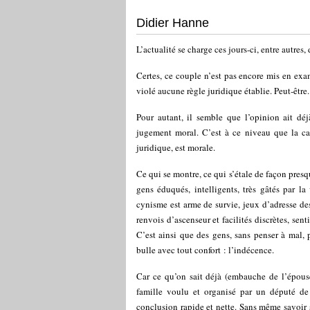
Didier Hanne
L’actualité se charge ces jours-ci, entre autres, 
Certes, ce couple n’est pas encore mis en exa
violé aucune règle juridique établie. Peut-être.
Pour autant, il semble que l’opinion ait d
jugement moral. C’est à ce niveau que la ca
juridique, est morale.
Ce qui se montre, ce qui s’étale de façon presq
gens éduqués, intelligents, très gâtés par l
cynisme est arme de survie, jeux d’adresse de
renvois d’ascenseur et facilités discrètes, sent
C’est ainsi que des gens, sans penser à mal, p
bulle avec tout confort : l’indécence.
Car ce qu’on sait déjà (embauche de l’épouse
famille voulu et organisé par un député de 
conclusion rapide et nette. Sans même savoir s’