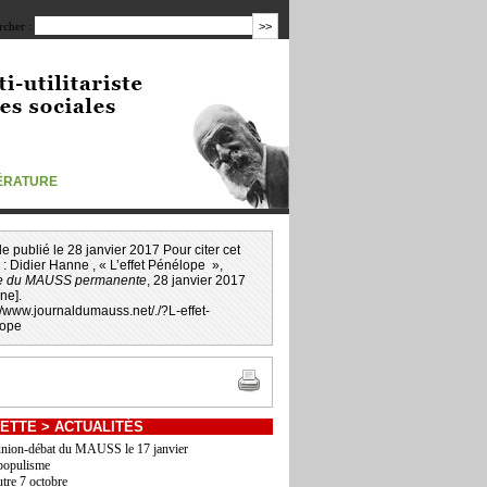
cher :
TÉRATURE
icle publié le 28 janvier 2017 Pour citer cet
 :
Didier Hanne
, « L’effet Pénélope »,
e du MAUSS permanente
, 28 janvier 2017
gne].
://www.journaldumauss.net
/
./?L-effet-
lope
ETTE
>
ACTUALITÉS
nion-débat du MAUSS le 17 janvier
populisme
utre 7 octobre