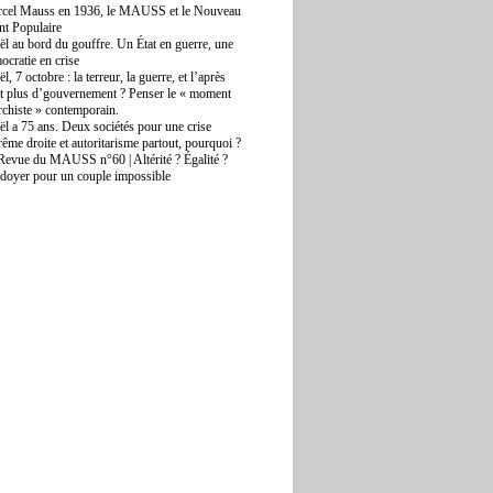
cel Mauss en 1936, le MAUSS et le Nouveau
nt Populaire
aël au bord du gouffre. Un État en guerre, une
ocratie en crise
ël, 7 octobre : la terreur, la guerre, et l’après
t plus d’gouvernement ? Penser le « moment
rchiste » contemporain.
aël a 75 ans. Deux sociétés pour une crise
rême droite et autoritarisme partout, pourquoi ?
Revue du MAUSS n°60 | Altérité ? Égalité ?
idoyer pour un couple impossible