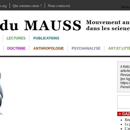
.org
Qui sommes-nous ?
Nous contacter
Recher
LECTURES
PUBLICATIONS
DOCTRINE
ANTHROPOLOGIE
PSYCHANALYSE
ART ET LIT
// Art
article
Revu
[en li
https
Pene
>
GAZ
Réu
Le 
L’a