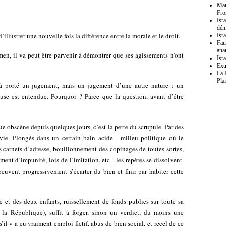
Mar
Fro
Isr
dém
d’illustrer une nouvelle fois la différence entre la morale et le droit.
Isra
Fau
ana
men, il va peut être parvenir à démontrer que ses agissements n’ont
Isr
Ext
La 
Pla
éjà porté un jugement, mais un jugement d’une autre nature : un
use est entendue. Pourquoi ? Parce que la question, avant d’être
ue obscène depuis quelques jours, c’est la perte du scrupule. Par des
a vie. Plongés dans un certain bain acide - milieu politique où le
s carnets d’adresse, bouillonnement des copinages de toutes sortes,
iment d’impunité, lois de l’imitation, etc - les repères se dissolvent.
euvent progressivement s’écarter du bien et finir par habiter cette
 et des deux enfants, ruissellement de fonds publics sur toute sa
la République), suffit à forger, sinon un verdict, du moins une
il y a eu vraiment emploi fictif, abus de bien social, et recel de ce