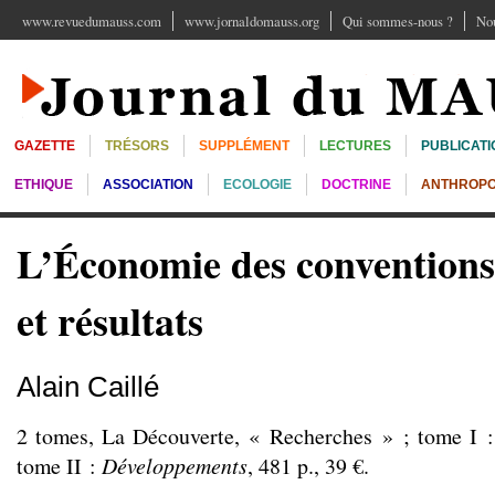
www.revuedumauss.com
www.jornaldomauss.org
Qui sommes-nous ?
Nou
GAZETTE
TRÉSORS
SUPPLÉMENT
LECTURES
PUBLICATI
ETHIQUE
ASSOCIATION
ECOLOGIE
DOCTRINE
ANTHROPO
L’Économie des convention
et résultats
Alain Caillé
2 tomes, La Découverte, « Recherches » ; tome I 
tome II :
Développements
, 481 p., 39 €.