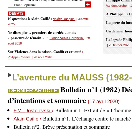
Philippe Chania
Front Populaire
Vandenberghe
| 1
A Philippe...
DÉBATS
›
L
10 questions à Alain Caillé
›
Valéry Rasplus
| 30 avril
La perte du fut
2025
Un dernier ho
Ne dites plus « premiers de cordée », mais
« passeurs de témoin » !
›
Florian Villain-Carapella
| 28
Le legs de Phil
août 2018
| 23 février 2025
Sur Violence dans la raison. Conflit et cruauté
›
Philippe Chanial
| 28 août 2018
L’aventure du MAUSS (1982-
Bulletin n°1 (1982) Dé
DERNIER ARTICLE
d’intentions et sommaire
(17 avril 2020)
Bulletin n°1. Extrait de « L’homme 
F.M. Dostoievski
›
Bulletin n°1. L’échange contre le marché
Alain Caillé
›
Bulletin n°2. Brève présentation et sommaire