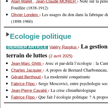
Note sur la pens
Alain Mallet
,
Jean-Claude MONIER
›
Fouillée (1838-1912)
Les usages du don dans la fabrique d
Olivier Londeix
›
(1898-1960)
Ecologie politique
La gestio
DERNIER ARTICLE
Valéry Rasplus
›
terrain de luttes
(2 avril 2025)
Avec et par-delà l’écologie : la Ca
Jean-Marc Ghitti
›
A propos de Bernard Charbonneau, 
Charles Jacquier
›
La modernité conquérante
Gérald Berthoud
›
Serge Moscovici, entre psychologie soci
Fabrice Flipo
›
La crise climathéologique
Jean-Pierre Cavalié
›
Que fait l’écologie politique ? A prop
Fabrice Flipo
›