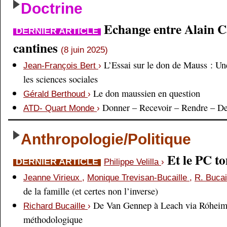
Doctrine
Echange entre Alain Cai
DERNIER ARTICLE
cantines
(8 juin 2025)
L’Essai sur le don de Mauss : Un
Jean-François Bert
›
les sciences sociales
Le don maussien en question
Gérald Berthoud
›
Donner – Recevoir – Rendre – D
ATD- Quart Monde
›
Anthropologie/Politique
Et le PC 
DERNIER ARTICLE
Philippe Velilla
›
Jeanne Virieux
,
Monique Trevisan-Bucaille
,
R. Bucai
de la famille (et certes non l’inverse)
De Van Gennep à Leach via Róheim 
Richard Bucaille
›
méthodologique