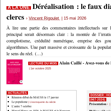
Déréalisation : le faux d
A LA UNE
clercs
›
Vincent Rigoulet
| 15 mai 2026
À lire une partie des commentaires intellectuels sur 
principal serait désormais clair : la montée de l’irrati
complotisme, crédulité numérique, emprise des gou
algorithmes. Une part massive et croissante de la populati
le sens du réel. (…)
Alain Caillé - Avez-vous de
LECTURE DU MOIS
| 1er octobre 2025
ACTUALITÉS
DOSSIER : HO
Réunion-débat du MAUSS le 17 janvier
1967-2024)
Le populisme
| L’escroquerie du siècle
Présentation
› |
L’autre 7 octobre
Marcel Mauss en 1936, le MAUSS et le Nouveau