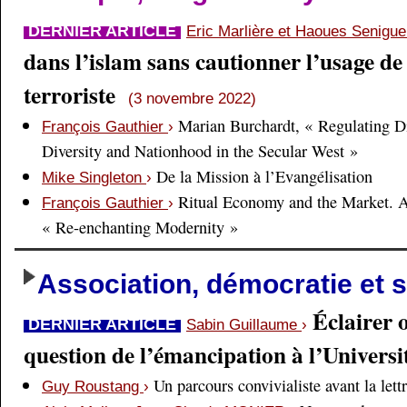
DERNIER ARTICLE
Eric Marlière et Haoues Senigu
dans l’islam sans cautionner l’usage de 
terroriste
(3 novembre 2022)
Marian Burchardt, « Regulating Di
François Gauthier
›
Diversity and Nationhood in the Secular West »
De la Mission à l’Evangélisation
Mike Singleton
›
Ritual Economy and the Market. 
François Gauthier
›
« Re-enchanting Modernity »
Association, démocratie et s
Éclairer 
DERNIER ARTICLE
Sabin Guillaume
›
question de l’émancipation à l’Universi
Un parcours convivialiste avant la lett
Guy Roustang
›