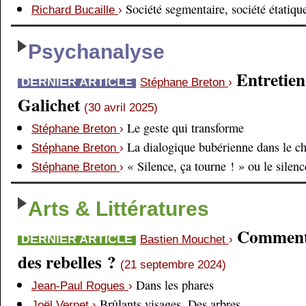
Société segmentaire, société étatiqu
Richard Bucaille
›
Psychanalyse
Entretien
DERNIER ARTICLE
Stéphane Breton
›
Galichet
(30 avril 2025)
Le geste qui transforme
Stéphane Breton
›
La dialogique bubérienne dans le c
Stéphane Breton
›
« Silence, ça tourne ! » ou le silen
Stéphane Breton
›
Arts & Littératures
Comment é
DERNIER ARTICLE
Bastien Mouchet
›
des rebelles ?
(21 septembre 2024)
Dans les phares
Jean-Paul Rogues
›
Brûlants visages. Des arbres
Joël Vernet
›