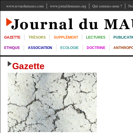
www.revuedumauss.com
www.jornaldomauss.org
Qui sommes-nous ?
No
GAZETTE
TRÉSORS
SUPPLÉMENT
LECTURES
PUBLICAT
ETHIQUE
ASSOCIATION
ECOLOGIE
DOCTRINE
ANTHROPO
Gazette