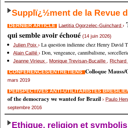
Supplï¿½ment de la Revue
DERNIER ARTICLE
Laetitia Ogorzelec-Guinchard
›
qui semble avoir échoué
(14 juin 2026)
La question indienne chez Henry David 
Julien Poix
›
Don, vengeance, cannibalisme, sorcellerie,
Alain Caillé
›
Jeanne Virieux
,
Monique Trevisan-Bucaille
,
Richard 
Colloque Mauss/G
CONFÉRENCES/ENTRETIENS
mars 2019
PERSPECTIVES ANTI-UTILITARISTES BRÉSILI
of the democracy we wanted for Brazil
›
Paulo Hen
septembre 2016
Ethique, religion et symboli