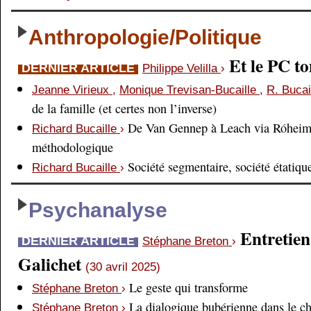
Anthropologie/Politique
Et le PC 
DERNIER ARTICLE
Philippe Velilla
›
Jeanne Virieux
,
Monique Trevisan-Bucaille
,
R. Bucai
de la famille (et certes non l’inverse)
De Van Gennep à Leach via Róheim 
Richard Bucaille
›
méthodologique
Société segmentaire, société étatiqu
Richard Bucaille
›
Psychanalyse
Entretien
DERNIER ARTICLE
Stéphane Breton
›
Galichet
(30 avril 2025)
Le geste qui transforme
Stéphane Breton
›
La dialogique bubérienne dans le c
Stéphane Breton
›