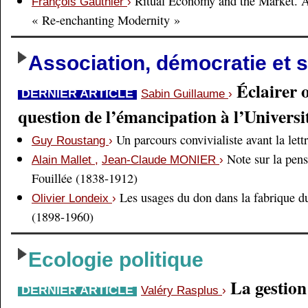
Ritual Economy and the Market. 
François Gauthier
›
« Re-enchanting Modernity »
Association, démocratie et s
Éclairer 
DERNIER ARTICLE
Sabin Guillaume
›
question de l’émancipation à l’Universi
Un parcours convivialiste avant la lett
Guy Roustang
›
Note sur la pens
Alain Mallet
,
Jean-Claude MONIER
›
Fouillée (1838-1912)
Les usages du don dans la fabrique d
Olivier Londeix
›
(1898-1960)
Ecologie politique
La gestio
DERNIER ARTICLE
Valéry Rasplus
›