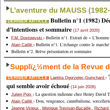
L’aventure du MAUSS (1982-
Bulletin n°1 (1982) Dé
DERNIER ARTICLE
d’intentions et sommaire
(17 avril 2020)
Bulletin n°1. Extrait de « L’homme 
F.M. Dostoievski
›
Bulletin n°1. L’échange contre le marché
Alain Caillé
›
Bulletin n°2. Brève présentation et sommaire
Supplï¿½ment de la Revue
DERNIER ARTICLE
Laetitia Ogorzelec-Guinchard
›
qui semble avoir échoué
(14 juin 2026)
La question indienne chez Henry David 
Julien Poix
›
Don, vengeance, cannibalisme, sorcellerie,
Alain Caillé
›
Jeanne Virieux
,
Monique Trevisan-Bucaille
,
Richard 