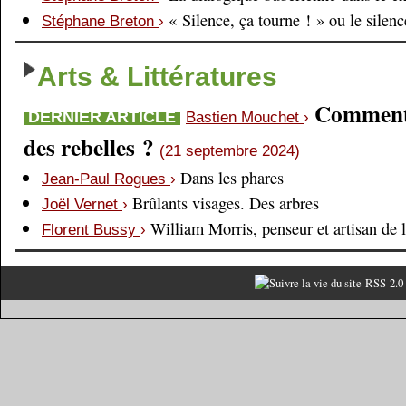
« Silence, ça tourne ! » ou le silen
Stéphane Breton
›
Arts & Littératures
Comment é
DERNIER ARTICLE
Bastien Mouchet
›
des rebelles ?
(21 septembre 2024)
Dans les phares
Jean-Paul Rogues
›
Brûlants visages. Des arbres
Joël Vernet
›
William Morris, penseur et artisan de 
Florent Bussy
›
RSS 2.0