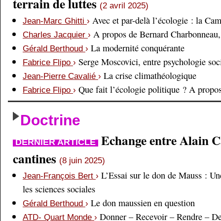
terrain de luttes
(2 avril 2025)
Avec et par-delà l’écologie : la Ca
Jean-Marc Ghitti
›
A propos de Bernard Charbonneau, 
Charles Jacquier
›
La modernité conquérante
Gérald Berthoud
›
Serge Moscovici, entre psychologie soci
Fabrice Flipo
›
La crise climathéologique
Jean-Pierre Cavalié
›
Que fait l’écologie politique ? A prop
Fabrice Flipo
›
Doctrine
Echange entre Alain Cai
DERNIER ARTICLE
cantines
(8 juin 2025)
L’Essai sur le don de Mauss : Un
Jean-François Bert
›
les sciences sociales
Le don maussien en question
Gérald Berthoud
›
Donner – Recevoir – Rendre – D
ATD- Quart Monde
›