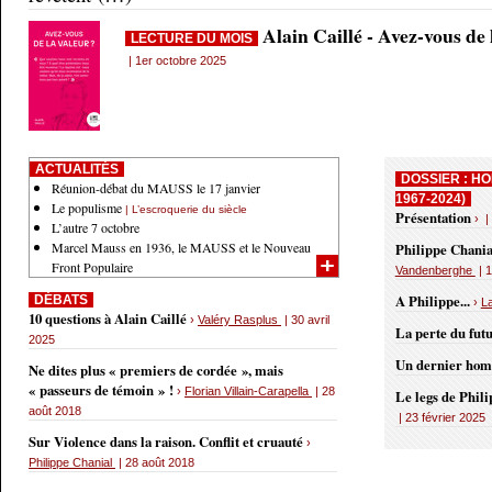
Alain Caillé - Avez-vous de
LECTURE DU MOIS
| 1er octobre 2025
ACTUALITÉS
DOSSIER : HO
Réunion-débat du MAUSS le 17 janvier
1967-2024)
Le populisme
| L’escroquerie du siècle
Présentation
› |
L’autre 7 octobre
Marcel Mauss en 1936, le MAUSS et le Nouveau
Philippe Chania
Front Populaire
Vandenberghe
| 1
A Philippe...
DÉBATS
›
L
10 questions à Alain Caillé
›
Valéry Rasplus
| 30 avril
La perte du fut
2025
Un dernier ho
Ne dites plus « premiers de cordée », mais
« passeurs de témoin » !
›
Florian Villain-Carapella
| 28
Le legs de Phil
août 2018
| 23 février 2025
Sur Violence dans la raison. Conflit et cruauté
›
Philippe Chanial
| 28 août 2018