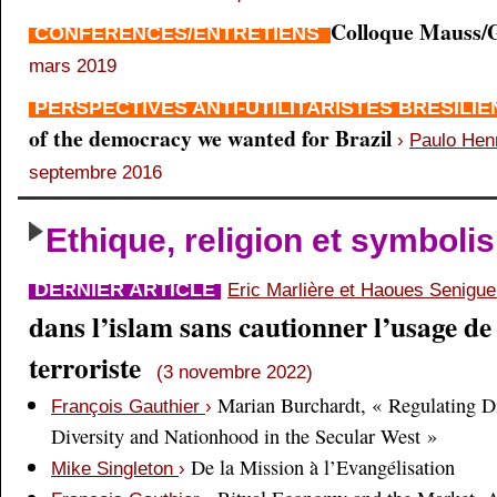
Colloque Mauss/G
CONFÉRENCES/ENTRETIENS
mars 2019
PERSPECTIVES ANTI-UTILITARISTES BRÉSILI
of the democracy we wanted for Brazil
›
Paulo Hen
septembre 2016
Ethique, religion et symboli
DERNIER ARTICLE
Eric Marlière et Haoues Senigu
dans l’islam sans cautionner l’usage de 
terroriste
(3 novembre 2022)
Marian Burchardt, « Regulating Di
François Gauthier
›
Diversity and Nationhood in the Secular West »
De la Mission à l’Evangélisation
Mike Singleton
›