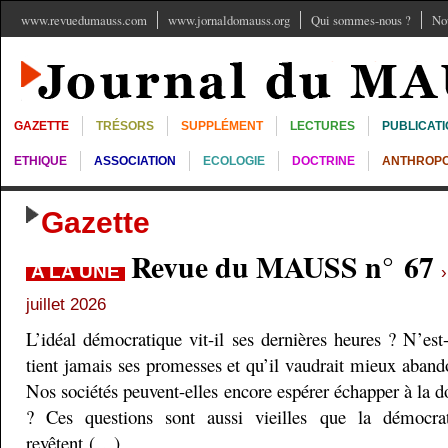
www.revuedumauss.com
www.jornaldomauss.org
Qui sommes-nous ?
No
GAZETTE
TRÉSORS
SUPPLÉMENT
LECTURES
PUBLICAT
ETHIQUE
ASSOCIATION
ECOLOGIE
DOCTRINE
ANTHROPO
Gazette
Revue du MAUSS n° 67
A LA UNE
juillet 2026
L’idéal démocratique vit-il ses dernières heures ? N’est
tient jamais ses promesses et qu’il vaudrait mieux aband
Nos sociétés peuvent-elles encore espérer échapper à la do
? Ces questions sont aussi vieilles que la démocra
revêtent (…)