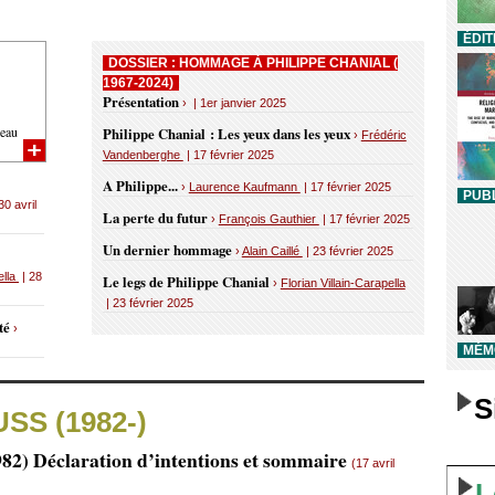
ÉDIT
DOSSIER : HOMMAGE À PHILIPPE CHANIAL (
1967-2024)
Présentation
› | 1er janvier 2025
eau
Philippe Chanial : Les yeux dans les yeux
›
Frédéric
Vandenberghe
| 17 février 2025
A Philippe...
›
Laurence Kaufmann
| 17 février 2025
PUBL
30 avril
La perte du futur
›
François Gauthier
| 17 février 2025
Un dernier hommage
›
Alain Caillé
| 23 février 2025
ella
| 28
Le legs de Philippe Chanial
›
Florian Villain-Carapella
| 23 février 2025
uté
›
MÉMO
S
USS (1982-)
982) Déclaration d’intentions et sommaire
(17 avril
L