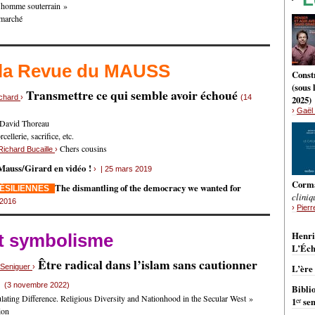
L’homme souterrain »
 marché
 la Revue du MAUSS
Constr
(sous
Transmettre ce qui semble avoir échoué
nchard
›
(14
2025)
›
Gaël 
 David Thoreau
ellerie, sacrifice, etc.
Chers cousins
Richard Bucaille
›
Mauss/Girard en vidéo !
› | 25 mars 2019
Corm
The dismantling of the democracy we wanted for
RÉSILIENNES
cliniq
 2016
›
Pierr
BRÈ
Henri
et symbolisme
L’Éch
Être radical dans l’islam sans cautionner
s Seniguer
›
L’ère
e
(3 novembre 2022)
Bibli
ating Difference. Religious Diversity and Nationhood in the Secular West »
er
1
sem
ion