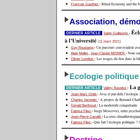
Ritual Economy and the 
François Gauthier
›
Association, démoc
Écl
DERNIER ARTICLE
Sabin Guillaume
›
à l’Université
(11 mars 2021)
Un parcours convivialiste avan
Guy Roustang
›
Note sur
Alain Mallet
,
Jean-Claude MONIER
›
Les usages du don dans la fa
Olivier Londeix
›
Ecologie politique
La g
DERNIER ARTICLE
Valéry Rasplus
›
Avec et par-delà l’écologie
Jean-Marc Ghitti
›
A propos de Bernard Charb
Charles Jacquier
›
La modernité conquérante
Gérald Berthoud
›
Serge Moscovici, entre psycholo
Fabrice Flipo
›
La crise climathéologiq
Jean-Pierre Cavalié
›
Que fait l’écologie politique 
Fabrice Flipo
›
Doctrine