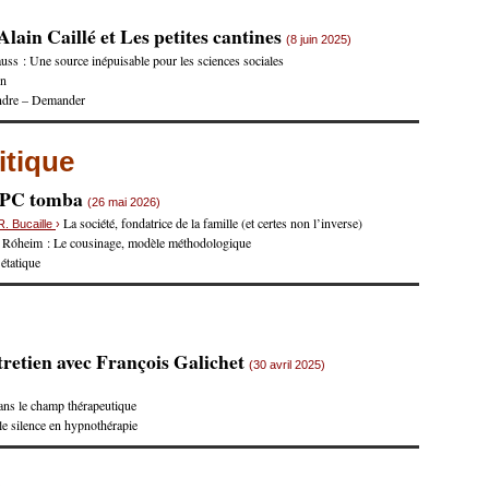
lain Caillé et Les petites cantines
(8 juin 2025)
uss : Une source inépuisable pour les sciences sociales
on
ndre – Demander
itique
e PC tomba
(26 mai 2026)
La société, fondatrice de la famille (et certes non l’inverse)
R. Bucaille
›
 Róheim : Le cousinage, modèle méthodologique
 étatique
retien avec François Galichet
(30 avril 2025)
ans le champ thérapeutique
 le silence en hypnothérapie
s