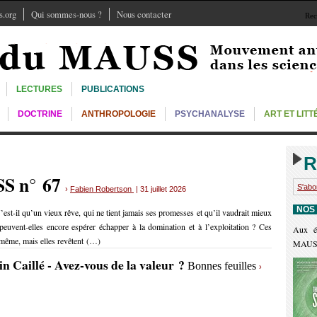
.org
Qui sommes-nous ?
Nous contacter
Rec
LECTURES
PUBLICATIONS
DOCTRINE
ANTHROPOLOGIE
PSYCHANALYSE
ART ET LIT
R
SS n° 67
S'abo
›
Fabien Robertson
| 31 juillet 2026
NOS
’est-il qu’un vieux rêve, qui ne tient jamais ses promesses et qu’il vaudrait mieux
euvent-elles encore espérer échapper à la domination et à l’exploitation ? Ces
Aux é
e-même, mais elles revêtent (…)
MAUS
in Caillé - Avez-vous de la valeur ?
Bonnes feuilles
›