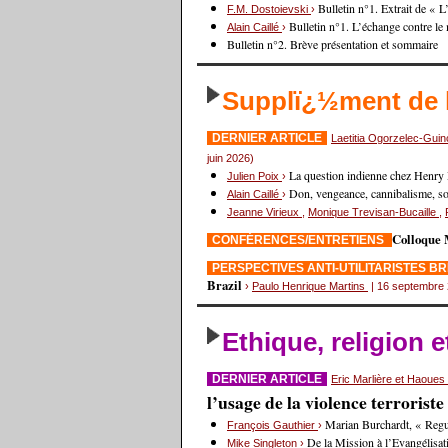
Bulletin n°1. Extrait de « 
F.M. Dostoievski
›
Bulletin n°1. L’échange contre le
Alain Caillé
›
Bulletin n°2. Brève présentation et sommaire
Supplï¿½ment de
DERNIER ARTICLE
Laetitia Ogorzelec-Gui
juin 2026)
La question indienne chez Henry
Julien Poix
›
Don, vengeance, cannibalisme, sorc
Alain Caillé
›
Jeanne Virieux
,
Monique Trevisan-Bucaille
,
Colloque 
CONFÉRENCES/ENTRETIENS
PERSPECTIVES ANTI-UTILITARISTES B
Brazil
›
Paulo Henrique Martins
| 16 septembre
Ethique, religion 
DERNIER ARTICLE
Eric Marlière et Haoue
l’usage de la violence terrorist
Marian Burchardt, « Regul
François Gauthier
›
De la Mission à l’Evangélisat
Mike Singleton
›