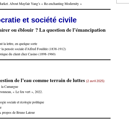
Market. About Mayfair Yang’s « Re-enchanting Modernity »
ratie et société civile
airer ou éblouir ? La question de l’émancipation
t la lettre, en quelque sorte
 la pensée sociale d’Alfred Fouillée (1838-1912)
brique du client chez Casino (1898-1960)
estion de l’eau comme terrain de luttes
(2 avril 2025)
 : la Camargue
onneau, « Le feu vert », 2022.
gie sociale et écologie politique
ue
? A propos de Bruno Latour