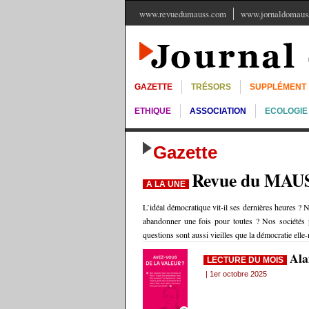
www.revuedumauss.com
www.jornaldomauss
GAZETTE
TRÉSORS
SUPPLÉMENT
ETHIQUE
ASSOCIATION
ECOLOGIE
Gazette
Revue du MAU
A LA UNE
L’idéal démocratique vit-il ses dernières heures ? N
abandonner une fois pour toutes ? Nos sociétés p
questions sont aussi vieilles que la démocratie ell
Ala
LECTURE DU MOIS
| 1er octobre 2025