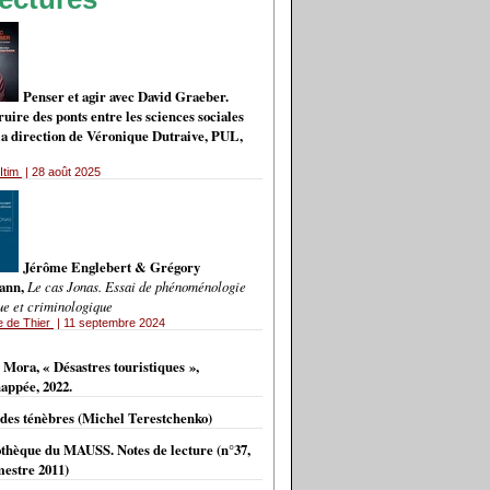
Penser et agir avec David Graeber.
uire des ponts entre les sciences sociales
 la direction de Véronique Dutraive, PUL,
Itim
| 28 août 2025
Jérôme Englebert & Grégory
ann,
Le cas Jonas. Essai de phénoménologie
ue et criminologique
e de Thier
| 11 septembre 2024
VES
 Mora, « Désastres touristiques »,
appée, 2022.
 des ténèbres (Michel Terestchenko)
othèque du MAUSS. Notes de lecture (n°37,
estre 2011)