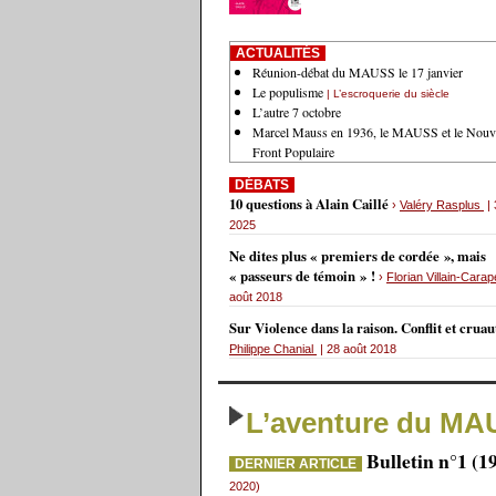
ACTUALITÉS
Réunion-débat du MAUSS le 17 janvier
Le populisme
| L’escroquerie du siècle
L’autre 7 octobre
Marcel Mauss en 1936, le MAUSS et le Nouv
Front Populaire
DÉBATS
10 questions à Alain Caillé
›
Valéry Rasplus
| 
2025
Ne dites plus « premiers de cordée », mais
« passeurs de témoin » !
›
Florian Villain-Carap
août 2018
Sur Violence dans la raison. Conflit et crua
Philippe Chanial
| 28 août 2018
L’aventure du MA
Bulletin n°1 (1
DERNIER ARTICLE
2020)