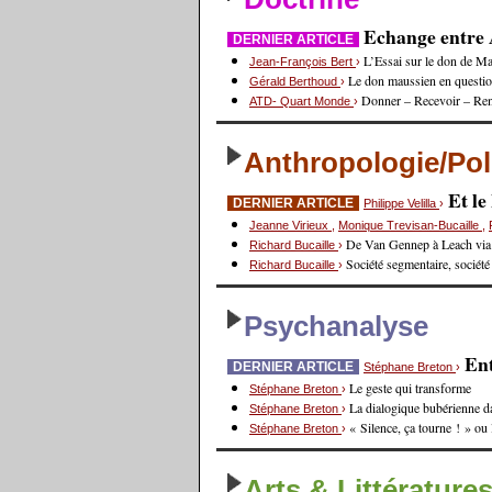
Echange entre A
DERNIER ARTICLE
L’Essai sur le don de Ma
Jean-François Bert
›
Le don maussien en questi
Gérald Berthoud
›
Donner – Recevoir – Re
ATD- Quart Monde
›
Anthropologie/Pol
Et l
DERNIER ARTICLE
Philippe Velilla
›
Jeanne Virieux
,
Monique Trevisan-Bucaille
,
De Van Gennep à Leach via
Richard Bucaille
›
Société segmentaire, société
Richard Bucaille
›
Psychanalyse
Ent
DERNIER ARTICLE
Stéphane Breton
›
Le geste qui transforme
Stéphane Breton
›
La dialogique bubérienne d
Stéphane Breton
›
« Silence, ça tourne ! » ou
Stéphane Breton
›
Arts & Littérature