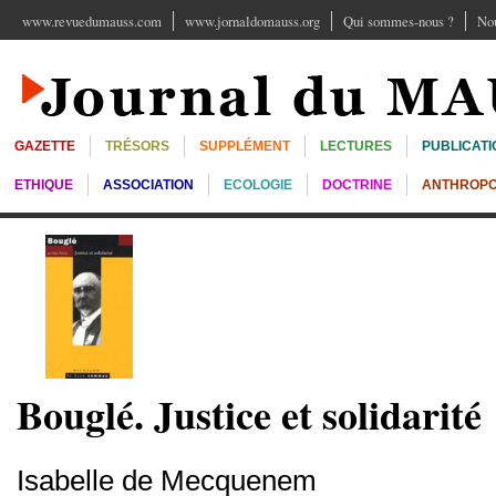
www.revuedumauss.com
www.jornaldomauss.org
Qui sommes-nous ?
Nou
GAZETTE
TRÉSORS
SUPPLÉMENT
LECTURES
PUBLICATI
ETHIQUE
ASSOCIATION
ECOLOGIE
DOCTRINE
ANTHROPO
Bouglé. Justice et solidarité
Isabelle de Mecquenem