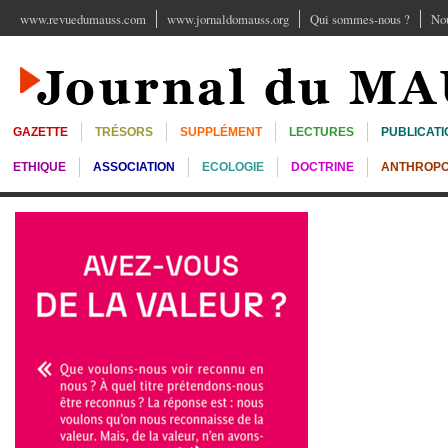
www.revuedumauss.com
www.jornaldomauss.org
Qui sommes-nous ?
Nou
GAZETTE
TRÉSORS
SUPPLÉMENT
LECTURES
PUBLICATI
ETHIQUE
ASSOCIATION
ECOLOGIE
DOCTRINE
ANTHROPO