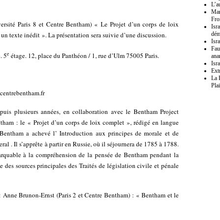
L’a
Mar
Fro
rsité Paris 8 et Centre Bentham) « Le Projet d’un corps de loix
Isr
un texte inédit ». La présentation sera suivie d’une discussion.
dém
Isra
Fau
e
. 5
étage. 12, place du Panthéon / 1, rue d’Ulm 75005 Paris.
ana
Isr
Ext
La 
Pla
@centrebentham.fr
puis plusieurs années, en collaboration avec le Bentham Project
ntham : le « Projet d’un corps de loix complet », rédigé en langue
 Bentham a achevé l’ Introduction aux principes de morale et de
al . Il s’apprête à partir en Russie, où il séjournera de 1785 à 1788.
marquable à la compréhension de la pensée de Bentham pendant la
 des sources principales des Traités de législation civile et pénale
 Anne Brunon-Ernst (Paris 2 et Centre Bentham) : « Bentham et le