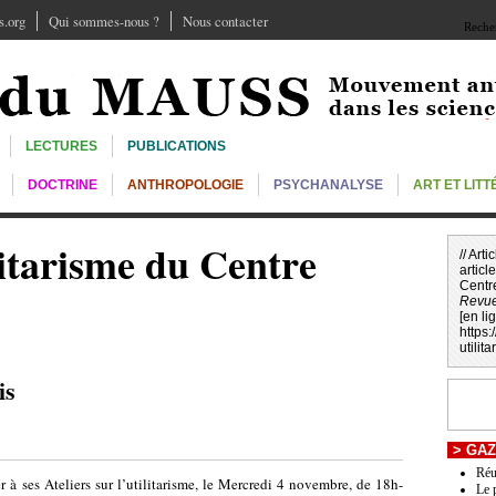
.org
Qui sommes-nous ?
Nous contacter
Recher
LECTURES
PUBLICATIONS
DOCTRINE
ANTHROPOLOGIE
PSYCHANALYSE
ART ET LIT
ilitarisme du Centre
// Art
article
Centr
Revu
[en li
https
utilit
is
>
GAZ
Réu
 à ses Ateliers sur l’utilitarisme, le Mercredi 4 novembre, de 18h-
Le 