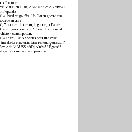
utre 7 octobre
cel Mauss en 1936, le MAUSS et le Nouveau
nt Populaire
aël au bord du gouffre. Un État en guerre, une
ocratie en crise
ël, 7 octobre : la terreur, la guerre, et l’après
t plus d’gouvernement ? Penser le « moment
rchiste » contemporain.
aël a 75 ans. Deux sociétés pour une crise
rême droite et autoritarisme partout, pourquoi ?
Revue du MAUSS n°60 | Altérité ? Égalité ?
idoyer pour un couple impossible