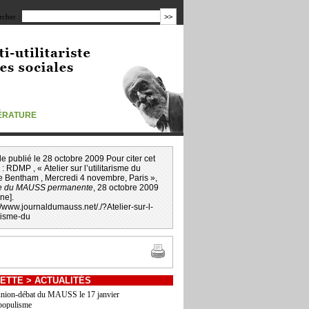
cher :
TÉRATURE
icle publié le 28 octobre 2009 Pour citer cet
 :
RDMP
, « Atelier sur l’utilitarisme du
e Bentham , Mercredi 4 novembre, Paris »,
e du MAUSS permanente
, 28 octobre 2009
gne].
://www.journaldumauss.net
/
./?Atelier-sur-l-
arisme-du
ETTE
>
ACTUALITÉS
nion-débat du MAUSS le 17 janvier
populisme