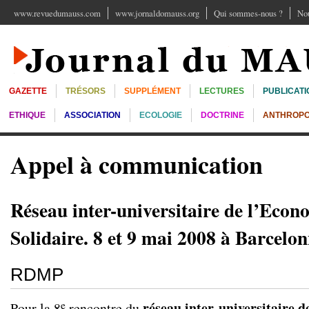
www.revuedumauss.com
www.jornaldomauss.org
Qui sommes-nous ?
Nou
GAZETTE
TRÉSORS
SUPPLÉMENT
LECTURES
PUBLICATI
ETHIQUE
ASSOCIATION
ECOLOGIE
DOCTRINE
ANTHROPO
Appel à communication
Réseau inter-universitaire de l’Econo
Solidaire. 8 et 9 mai 2008 à Barcelo
RDMP
e
réseau inter-universitaire d
Pour la 8
rencontre du