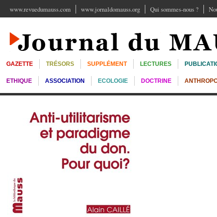
www.revuedumauss.com
www.jornaldomauss.org
Qui sommes-nous ?
Nou
GAZETTE
TRÉSORS
SUPPLÉMENT
LECTURES
PUBLICATI
ETHIQUE
ASSOCIATION
ECOLOGIE
DOCTRINE
ANTHROPO