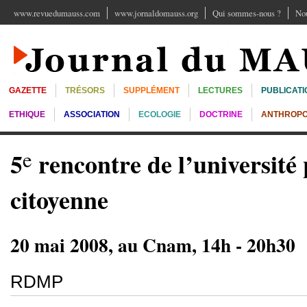
www.revuedumauss.com
www.jornaldomauss.org
Qui sommes-nous ?
Nou
GAZETTE
TRÉSORS
SUPPLÉMENT
LECTURES
PUBLICATI
ETHIQUE
ASSOCIATION
ECOLOGIE
DOCTRINE
ANTHROPO
e
5
rencontre de l’université 
citoyenne
20 mai 2008, au Cnam, 14h - 20h30
RDMP